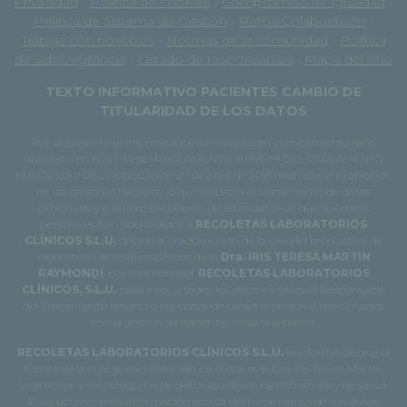
Privacidad
-
Política de cookies
-
Compromiso de igualdad
-
Política de Sistema de Gestión
-
Retos-Colaboración
-
Trabaja con nosotros
-
Normas de la comunidad
-
Política
de videovigilancia
-
Listado de responsables
-
Mapa del sitio
TEXTO INFORMATIVO PACIENTES CAMBIO DE
TITULARIDAD DE LOS DATOS
Por la presente se informa a los interesados en cumplimiento de lo
dispuesto en el art. 14 del REGLAMENTO 2016/679 DEL PARLAMENTO
EUROPEO Y DEL CONSEJO de 27 de abril de 2016 relativo a la protección
de las personas físicas en lo que respecta al tratamiento de datos
personales y a la libre circulación de estos datos de que sus datos
personales han sido cedidos a
RECOLETAS LABORATORIOS
CLÍNICOS S.L.U.
debido a la adquisición de la unidad productiva de
laboratorio de análisis clínicos de la
Dra. IRIS TERESA MARTIN
RAYMONDI
, por esta entidad.
RECOLETAS LABORATORIOS
CLÍNICOS, S.L.U.
pasa a ser, a todos los efectos legales, el Responsable
del Tratamiento respeto a sus datos de carácter personal relacionados
con la gestión de pacientes e historia clínica.
RECOLETAS LABORATORIOS CLÍNICOS S.L.U.
le informa de que la
fuente de la cual se han obtenido los datos es la Dra. Iris Teresa Martín
Raymondi, y las categorías de datos son datos identificativos y de salud.
Para obtener más información acerca del tratamiento de sus datos,