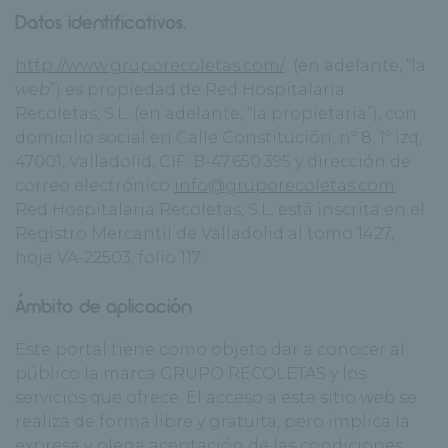
Datos identificativos.
http://www.gruporecoletas.com/
(en adelante, “la
web
”) es propiedad de Red Hospitalaria
Recoletas, S.L. (en adelante, “la propietaria”), con
domicilio social en Calle Constitución, nº 8, 1º izq,
47001, Valladolid, CIF: B-47.650.395 y dirección de
correo electrónico
info@gruporecoletas.com
.
Red Hospitalaria Recoletas, S.L. está inscrita en el
Registro Mercantil de Valladolid al tomo 1427,
hoja VA-22503, folio 117.
Ámbito de aplicación
Este portal tiene como objeto dar a conocer al
público la marca GRUPO RECOLETAS y los
servicios que ofrece. El acceso a este sitio
web
se
realiza de forma libre y gratuita, pero implica la
expresa y plena aceptación de las condiciones