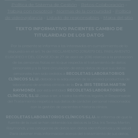
Política de Sistema de Gestión
-
Retos-Colaboración
-
Trabaja con nosotros
-
Normas de la comunidad
-
Política
de videovigilancia
-
Listado de responsables
-
Mapa del sitio
TEXTO INFORMATIVO PACIENTES CAMBIO DE
TITULARIDAD DE LOS DATOS
Por la presente se informa a los interesados en cumplimiento de lo
dispuesto en el art. 14 del REGLAMENTO 2016/679 DEL PARLAMENTO
EUROPEO Y DEL CONSEJO de 27 de abril de 2016 relativo a la protección
de las personas físicas en lo que respecta al tratamiento de datos
personales y a la libre circulación de estos datos de que sus datos
personales han sido cedidos a
RECOLETAS LABORATORIOS
CLÍNICOS S.L.U.
debido a la adquisición de la unidad productiva de
laboratorio de análisis clínicos de la
Dra. IRIS TERESA MARTIN
RAYMONDI
, por esta entidad.
RECOLETAS LABORATORIOS
CLÍNICOS, S.L.U.
pasa a ser, a todos los efectos legales, el Responsable
del Tratamiento respeto a sus datos de carácter personal relacionados
con la gestión de pacientes e historia clínica.
RECOLETAS LABORATORIOS CLÍNICOS S.L.U.
le informa de que la
fuente de la cual se han obtenido los datos es la Dra. Iris Teresa Martín
Raymondi, y las categorías de datos son datos identificativos y de salud.
Para obtener más información acerca del tratamiento de sus datos,