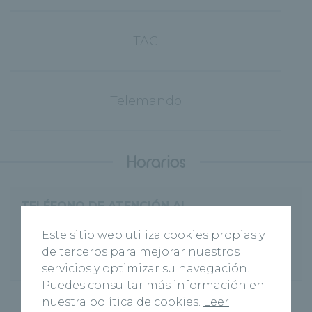
TAC
Telemando
Horarios
TELÉFONO DE ATENCIÓN AL
980545300
PACIENTE
Este sitio web utiliza cookies propias y
de terceros para mejorar nuestros
900923354
servicios y optimizar su navegación.
Puedes consultar más información en
nuestra política de cookies.
Leer