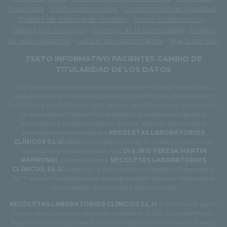
Privacidad
-
Política de cookies
-
Compromiso de igualdad
-
Política de Sistema de Gestión
-
Retos-Colaboración
-
Trabaja con nosotros
-
Normas de la comunidad
-
Política
de videovigilancia
-
Listado de responsables
-
Mapa del sitio
TEXTO INFORMATIVO PACIENTES CAMBIO DE
TITULARIDAD DE LOS DATOS
Por la presente se informa a los interesados en cumplimiento de lo
dispuesto en el art. 14 del REGLAMENTO 2016/679 DEL PARLAMENTO
EUROPEO Y DEL CONSEJO de 27 de abril de 2016 relativo a la protección
de las personas físicas en lo que respecta al tratamiento de datos
personales y a la libre circulación de estos datos de que sus datos
personales han sido cedidos a
RECOLETAS LABORATORIOS
CLÍNICOS S.L.U.
debido a la adquisición de la unidad productiva de
laboratorio de análisis clínicos de la
Dra. IRIS TERESA MARTIN
RAYMONDI
, por esta entidad.
RECOLETAS LABORATORIOS
CLÍNICOS, S.L.U.
pasa a ser, a todos los efectos legales, el Responsable
del Tratamiento respeto a sus datos de carácter personal relacionados
con la gestión de pacientes e historia clínica.
RECOLETAS LABORATORIOS CLÍNICOS S.L.U.
le informa de que la
fuente de la cual se han obtenido los datos es la Dra. Iris Teresa Martín
Raymondi, y las categorías de datos son datos identificativos y de salud.