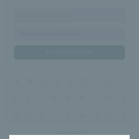
FILTRAR MÉDICOS
A
B
C
D
E
F
G
H
I
J
K
L
M
N
Ñ
O
P
Q
R
S
T
U
V
W
X
Y
Z
1 profesionales