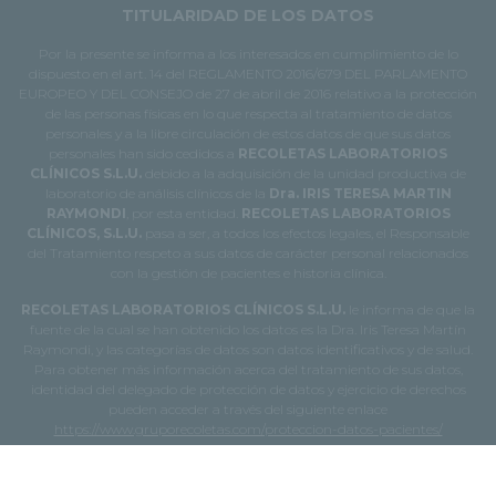
TITULARIDAD DE LOS DATOS
Por la presente se informa a los interesados en cumplimiento de lo
dispuesto en el art. 14 del REGLAMENTO 2016/679 DEL PARLAMENTO
EUROPEO Y DEL CONSEJO de 27 de abril de 2016 relativo a la protección
de las personas físicas en lo que respecta al tratamiento de datos
personales y a la libre circulación de estos datos de que sus datos
personales han sido cedidos a
RECOLETAS LABORATORIOS
CLÍNICOS S.L.U.
debido a la adquisición de la unidad productiva de
laboratorio de análisis clínicos de la
Dra. IRIS TERESA MARTIN
RAYMONDI
, por esta entidad.
RECOLETAS LABORATORIOS
CLÍNICOS, S.L.U.
pasa a ser, a todos los efectos legales, el Responsable
del Tratamiento respeto a sus datos de carácter personal relacionados
con la gestión de pacientes e historia clínica.
RECOLETAS LABORATORIOS CLÍNICOS S.L.U.
le informa de que la
fuente de la cual se han obtenido los datos es la Dra. Iris Teresa Martín
Raymondi, y las categorías de datos son datos identificativos y de salud.
Para obtener más información acerca del tratamiento de sus datos,
identidad del delegado de protección de datos y ejercicio de derechos
pueden acceder a través del siguiente enlace
https://www.gruporecoletas.com/proteccion-datos-pacientes/