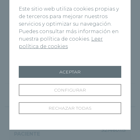
Ordenar por:
Este sitio web utiliza cookies propias y
de terceros para mejorar nuestros
servicios y optimizar su navegación.
Puedes consultar más información en
nuestra política de cookies.
Leer
política de cookies
Dr. Ruiz Soldevilla
ACEPTAR
más información
CONFIGURAR
Horarios
RECHAZAR TODAS
TELÉFONO DE ATENCIÓN AL
921460115
PACIENTE