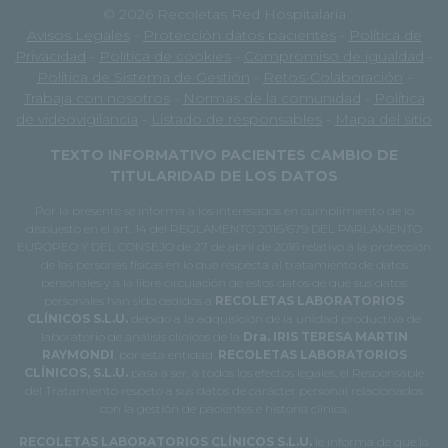
© 2026 Recoletas Red Hospitalaria
Avisos Legales
-
Protección datos pacientes
-
Política de
Privacidad
-
Política de cookies
-
Compromiso de igualdad
-
Política de Sistema de Gestión
-
Retos-Colaboración
-
Trabaja con nosotros
-
Normas de la comunidad
-
Política
de videovigilancia
-
Listado de responsables
-
Mapa del sitio
TEXTO INFORMATIVO PACIENTES CAMBIO DE
TITULARIDAD DE LOS DATOS
Por la presente se informa a los interesados en cumplimiento de lo
dispuesto en el art. 14 del REGLAMENTO 2016/679 DEL PARLAMENTO
EUROPEO Y DEL CONSEJO de 27 de abril de 2016 relativo a la protección
de las personas físicas en lo que respecta al tratamiento de datos
personales y a la libre circulación de estos datos de que sus datos
personales han sido cedidos a
RECOLETAS LABORATORIOS
CLÍNICOS S.L.U.
debido a la adquisición de la unidad productiva de
laboratorio de análisis clínicos de la
Dra. IRIS TERESA MARTIN
RAYMONDI
, por esta entidad.
RECOLETAS LABORATORIOS
CLÍNICOS, S.L.U.
pasa a ser, a todos los efectos legales, el Responsable
del Tratamiento respeto a sus datos de carácter personal relacionados
con la gestión de pacientes e historia clínica.
RECOLETAS LABORATORIOS CLÍNICOS S.L.U.
le informa de que la