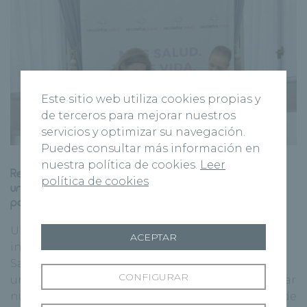
Este sitio web utiliza cookies propias y
de terceros para mejorar nuestros
servicios y optimizar su navegación.
Puedes consultar más información en
nuestra política de cookies.
Leer
Recoletas Salud y la Fundación Sandra Ibarra firman
política de cookies
un acuerdo para mejorar la calidad de vida de
pacientes y supervivientes de cáncer
Una alianza centrada en el acompañamiento
ACEPTAR
integral y el bienestar de las personas Recoletas
Salud y la Fundación Sandra Ibarra han firmado
CONFIGURAR
un acuerdo de colaboración orientado a impulsar
nuevas iniciativas dirigidas a mejorar la calidad de