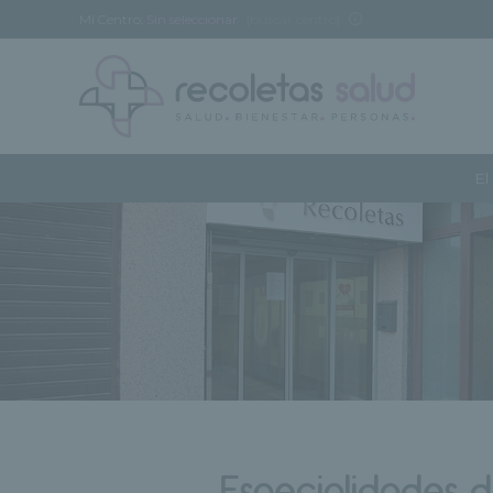
Mi Centro:
Sin seleccionar
[buscar centro]
El
Especialidades 