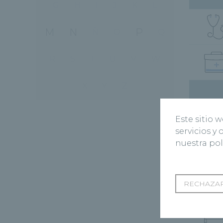
G
H
I
J
K
L
M
N
P
Ñ
O
Q
R
S
T
U
V
W
X
Y
Z
Este sitio 
servicios y
nuestra pol
RECHAZAR