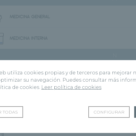
MEDICINA GENERAL
MEDICINA INTERNA
N
web utiliza cookies propias y de terceros para mejorar 
NEUMOLOGÍA
 optimizar su navegación. Puedes consultar más info
ítica de cookies.
Leer política de cookies
NUTRICIÓN Y DIETÉTICA
P
 TODAS
CONFIGURAR
PSICOLOGÍA SANITARIA