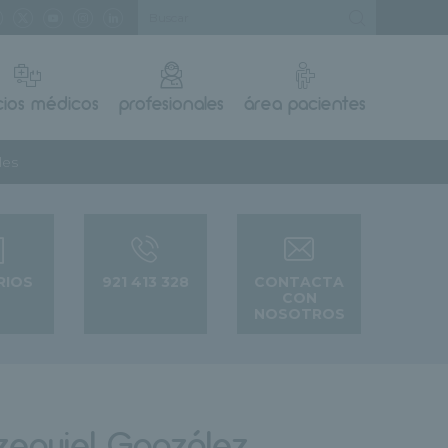
cios médicos
profesionales
área pacientes
les
RIOS
921 413 328
CONTACTA
CON
NOSOTROS
zequiel González