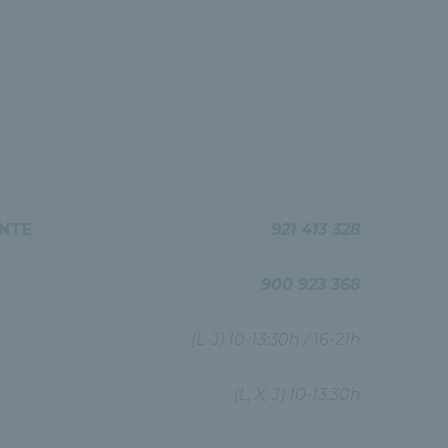
ENTE
921 413 328
900 923 368
(L-J) 10-13:30h / 16-21h
(L, X, J) 10-13:30h