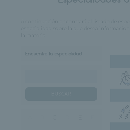
A continuación encontrará el listado de espe
especialidad sobre la que desea información 
la materia:
Encuentre la especialidad
BUSCAR
C
E
A
B
D
F