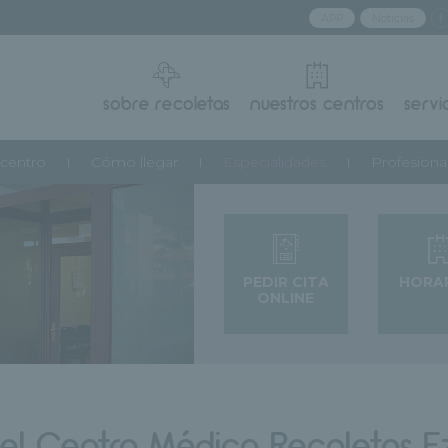
APP
Noticias
sobre recoletas
nuestros centros
servi
 centro
Cómo llegar
Especialidades
Profesiona
PEDIR CITA
HORA
ONLINE
del Centro Médico Recoletas E