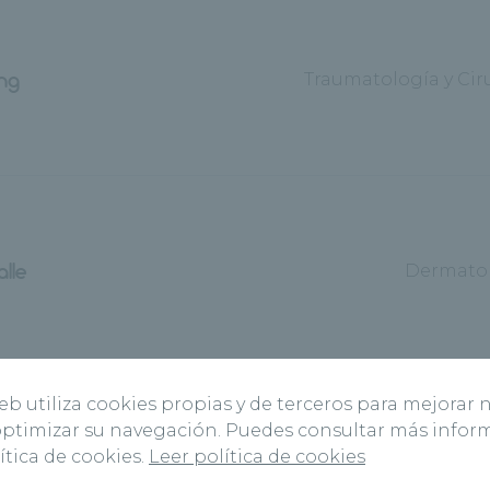
ng
Traumatología y Cir
lle
Dermato
web utiliza cookies propias y de terceros para mejorar 
 optimizar su navegación. Puedes consultar más info
ítica de cookies.
Leer política de cookies
ricio
Oftalmol