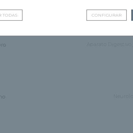
 TODAS
CONFIGURAR
era
Aparato Digestivo
ano
Neurolo