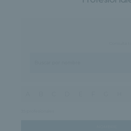
Consulta t
A
B
C
D
E
F
G
H
35 profesionales
NOMBRE