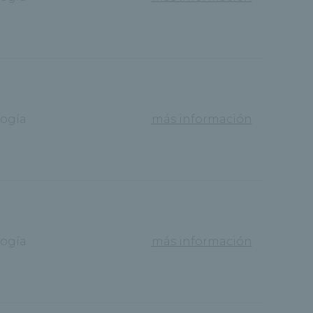
ogía
más información
ogía
más información