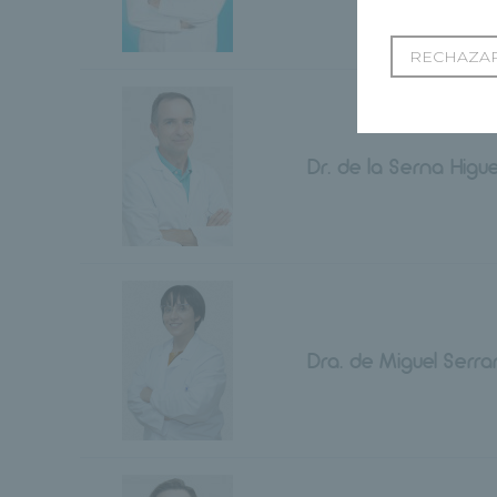
RECHAZAR
Dr. de la Serna Higu
Dra. de Miguel Serr