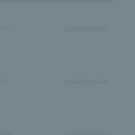
tría
más información
ía
más información
ogía
más información