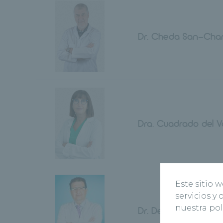
Dr. Cheda San-Cha
Dra. Cuadrado del Va
Este sitio 
servicios y
nuestra pol
Dr. De La Fuente Apa