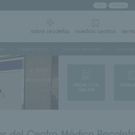
APP
Noticias
sobre recoletas
nuestros centros
servi
gar
Equipamiento
Servicios generales
Especial
PEDIR CITA
HORA
ONLINE
les del Centro Médico Recoleta