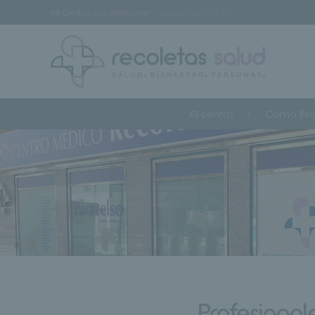
Mi Centro:
Sin seleccionar
[buscar centro]
El centro
Cómo lle
Profesiona