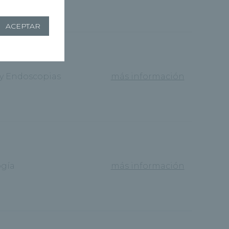
ACEPTAR
 y Endoscopias
más información
gía
más información