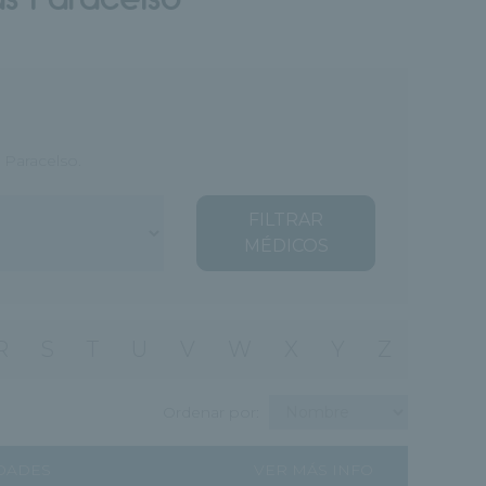
 Paracelso.
FILTRAR
MÉDICOS
R
S
T
U
V
W
X
Y
Z
Ordenar por:
DADES
VER MÁS INFO