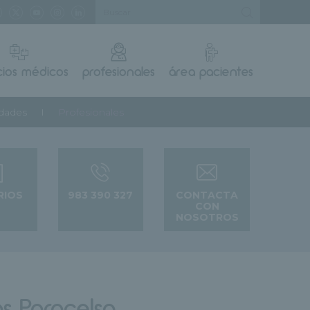
cios médicos
profesionales
área pacientes
idades
Profesionales
RIOS
983 390 327
CONTACTA
CON
NOSOTROS
s Paracelso