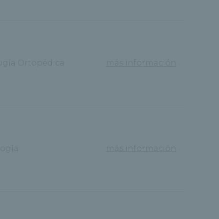
ugía Ortopédica
más información
ogía
más información