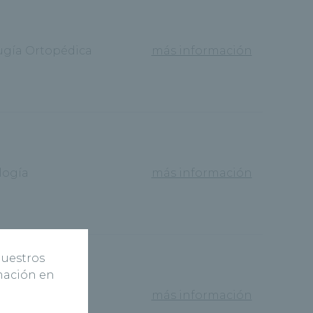
ugía Ortopédica
más información
logía
más información
nuestros
rmación en
ogía
más información