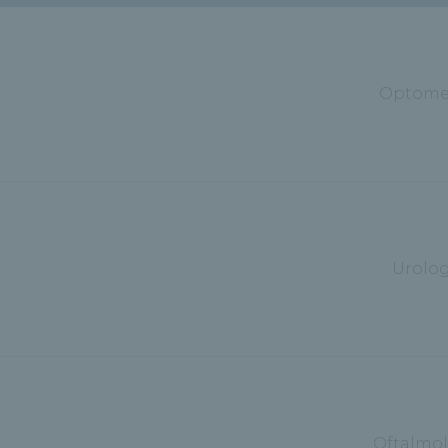
Optome
Urolog
Oftalmol