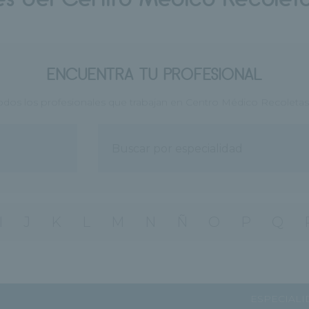
ENCUENTRA TU PROFESIONAL
odos los profesionales que trabajan en Centro Médico Recoletas
I
J
K
L
M
N
Ñ
O
P
Q
ESPECIALI