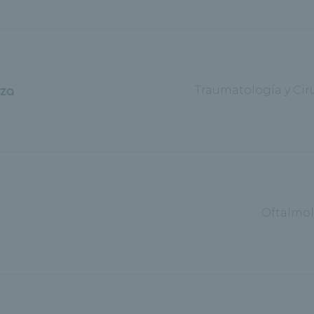
oza
Traumatología y Cir
Oftalmol