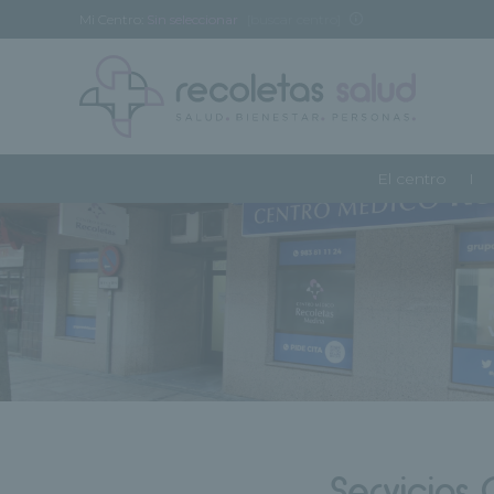
Mi Centro:
Sin seleccionar
[buscar centro]
El centro
Servicios