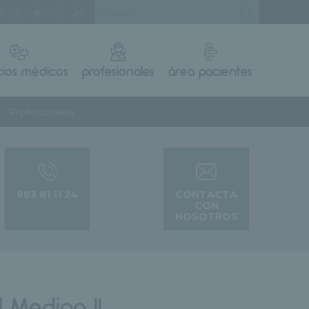
cios médicos
profesionales
área pacientes
Profesionales
983 81 11 24
CONTACTA
CON
NOSOTROS
 Medina II