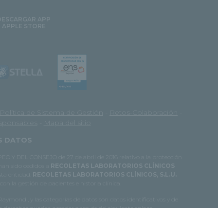
DESCARGAR APP
APPLE STORE
Política de Sistema de Gestión
-
Retos-Colaboración
-
esponsables
-
Mapa del sitio
OS DATOS
O Y DEL CONSEJO de 27 de abril de 2016 relativo a la protección
 han sido cedidos a
RECOLETAS LABORATORIOS CLÍNICOS
esta entidad.
RECOLETAS LABORATORIOS CLÍNICOS, S.L.U.
on la gestión de pacientes e historia clínica.
 Raymondi, y las categorías de datos son datos identificativos y de
e derechos pueden acceder a través del siguiente enlace