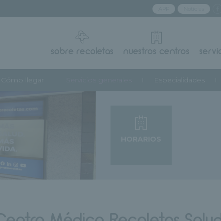
APP
Noticias
sobre recoletas
nuestros centros
servi
Cómo llegar
Servicios generales
Especialidades
HORARIOS
 Centro Médico Recoletas Salud