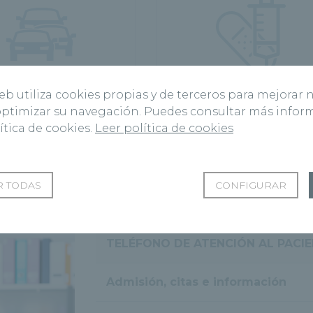
Psicotécnicos
Sala de curas
web utiliza cookies propias y de terceros para mejorar 
 optimizar su navegación. Puedes consultar más info
ítica de cookies.
Leer política de cookies
 TODAS
CONFIGURAR
Horarios
TELÉFONO DE ATENCIÓN AL PACI
Admisión, citas e información