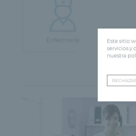
Enfermería
Este sitio 
servicios y
nuestra pol
RECHAZAR