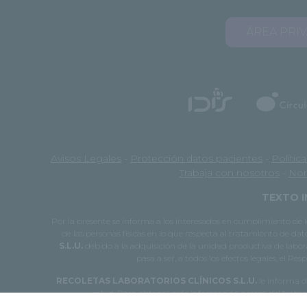
ÁREA PRI
Avisos Legales
-
Protección datos pacientes
-
Polític
Trabaja con nosotros
-
Nor
TEXTO I
Por la presente se informa a los interesados en cumplimiento d
de las personas físicas en lo que respecta al tratamiento de dat
S.L.U.
debido a la adquisición de la unidad productiva de laborat
pasa a ser, a todos los efectos legales, el R
RECOLETAS LABORATORIOS CLÍNICOS S.L.U.
le informa de
salud. Para obtener más información acerca del tratami