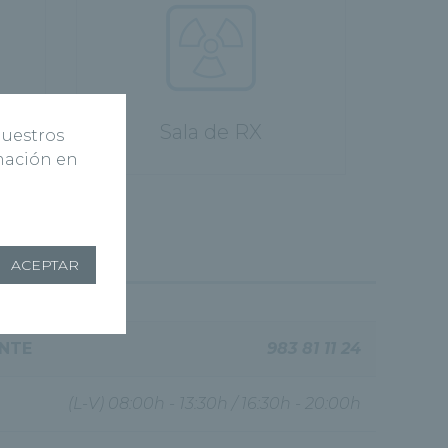
Sala de RX
nuestros
rmación en
ACEPTAR
ENTE
983 81 11 24
(L-V) 08:00h - 13:30h / 16:30h - 20:00h