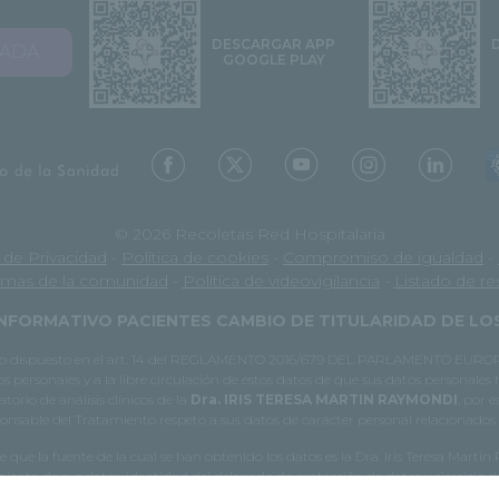
DESCARGAR APP
VADA
GOOGLE PLAY
© 2026 Recoletas Red Hospitalaria
a de Privacidad
-
Política de cookies
-
Compromiso de igualdad
-
mas de la comunidad
-
Política de videovigilancia
-
Listado de r
NFORMATIVO PACIENTES CAMBIO DE TITULARIDAD DE L
e lo dispuesto en el art. 14 del REGLAMENTO 2016/679 DEL PARLAMENTO EUROPE
os personales y a la libre circulación de estos datos de que sus datos personales
orio de análisis clínicos de la
Dra. IRIS TERESA MARTIN RAYMONDI
, por 
esponsable del Tratamiento respeto a sus datos de carácter personal relacionados c
 que la fuente de la cual se han obtenido los datos es la Dra. Iris Teresa Martín
ento de sus datos, identidad del delegado de protección de datos y ejercicio d
https://www.gruporecoletas.com/proteccion-datos-pacientes/