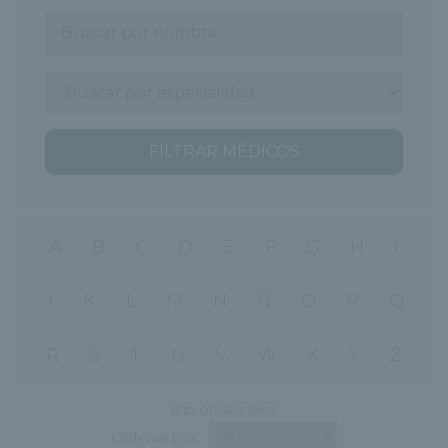
FILTRAR MÉDICOS
A
B
C
D
E
F
G
H
I
J
K
L
M
N
Ñ
O
P
Q
R
S
T
U
V
W
X
Y
Z
8 profesionales
Ordenar por: