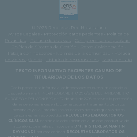
© 2026 Recoletas Red Hospitalaria
Avisos Legales
-
Protección datos pacientes
-
Política de
Privacidad
-
Política de cookies
-
Compromiso de igualdad
-
Política de Sistema de Gestión
-
Retos-Colaboración
-
Trabaja con nosotros
-
Normas de la comunidad
-
Política
de videovigilancia
-
Listado de responsables
-
Mapa del sitio
TEXTO INFORMATIVO PACIENTES CAMBIO DE
TITULARIDAD DE LOS DATOS
Por la presente se informa a los interesados en cumplimiento de lo
dispuesto en el art. 14 del REGLAMENTO 2016/679 DEL PARLAMENTO
EUROPEO Y DEL CONSEJO de 27 de abril de 2016 relativo a la protección
de las personas físicas en lo que respecta al tratamiento de datos
personales y a la libre circulación de estos datos de que sus datos
personales han sido cedidos a
RECOLETAS LABORATORIOS
CLÍNICOS S.L.U.
debido a la adquisición de la unidad productiva de
laboratorio de análisis clínicos de la
Dra. IRIS TERESA MARTIN
RAYMONDI
, por esta entidad.
RECOLETAS LABORATORIOS