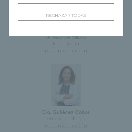
RECHAZAR TODAS
Dr. Grande Villoria
Nefrología
más información
Dra. Gutiérrez Cobos
Endocrinología
más información