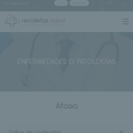
Sin seleccionar
APP
Noticias
[buscar centro]
ENFERMEDADES O PATOLOGÍAS
Afasia
+
índice de contenidos