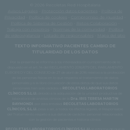
© 2026 Recoletas Red Hospitalaria
Avisos Legales
-
Protección datos pacientes
-
Política de
Privacidad
-
Política de cookies
-
Compromiso de igualdad
-
Política de Sistema de Gestión
-
Retos-Colaboración
-
Trabaja con nosotros
-
Normas de la comunidad
-
Política
de videovigilancia
-
Listado de responsables
-
Mapa del sitio
TEXTO INFORMATIVO PACIENTES CAMBIO DE
TITULARIDAD DE LOS DATOS
Por la presente se informa a los interesados en cumplimiento de lo
dispuesto en el art. 14 del REGLAMENTO 2016/679 DEL PARLAMENTO
EUROPEO Y DEL CONSEJO de 27 de abril de 2016 relativo a la protección
de las personas físicas en lo que respecta al tratamiento de datos
personales y a la libre circulación de estos datos de que sus datos
personales han sido cedidos a
RECOLETAS LABORATORIOS
CLÍNICOS S.L.U.
debido a la adquisición de la unidad productiva de
laboratorio de análisis clínicos de la
Dra. IRIS TERESA MARTIN
RAYMONDI
, por esta entidad.
RECOLETAS LABORATORIOS
CLÍNICOS, S.L.U.
pasa a ser, a todos los efectos legales, el Responsable
del Tratamiento respeto a sus datos de carácter personal relacionados
con la gestión de pacientes e historia clínica.
RECOLETAS LABORATORIOS CLÍNICOS S.L.U.
le informa de que la