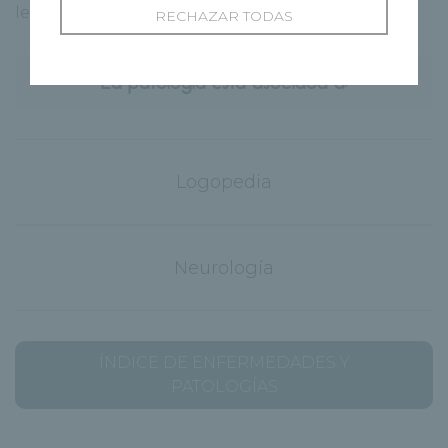
lesión.
RECHAZAR TODAS
La patología esta asociada a:
Logopedia
Neurología
ÍNDICE DE ENFERMEDADES Y
PATOLOGÍAS