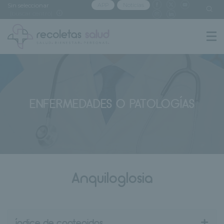
Sin seleccionar
APP
Noticias
[buscar centro]
ENFERMEDADES O PATOLOGÍAS
Anquiloglosia
+
índice de contenidos