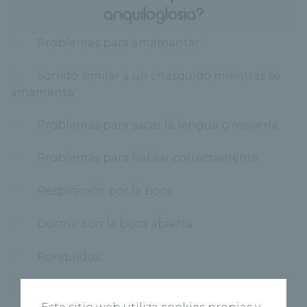
anquiloglosia?
· Problemas para amamantar
· Sonido similar a un chasquido mientras se
amamanta
· Problemas para sacar la lengua o moverla
· Problemas para hablar correctamente
· Respiración por la boca
· Dormir con la boca abierta
· Ronquidos
· Boca seca