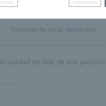
 TODAS
CONFIGURAR
Tratamiento de la demencia
 causa que la provoque. En el caso de demencias progr
isten fármacos que mejoran sus síntomas temporalme
la calidad de vida de una person
a persona