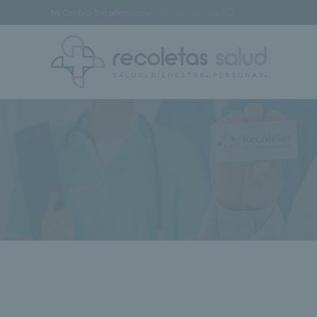
Mi Centro:
Sin seleccionar
[buscar centro]