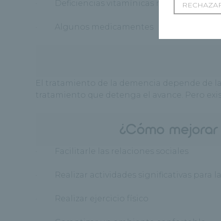
· Deficiencias vitamínicas nutricionales
RECHAZAR
· Algunos medicamentes
El tratamiento de la demencia depende de la
tratamiento que detenga el avance. Pero ex
¿Cómo mejorar 
· Facilitarle las relaciones sociales
· Realizar actividades significativas para l
· Realizar ejercicio físico