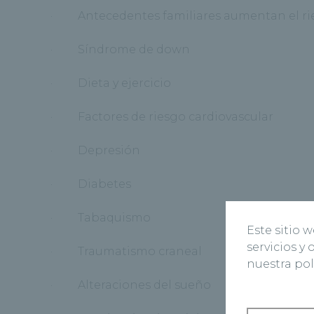
· Antecedentes familiares aumentan el ri
· Síndrome de down
· Dieta y ejercicio
· Factores de riesgo cardiovascular
· Depresión
· Diabetes
· Tabaquismo
Este sitio 
servicios y
· Traumatismo craneal
nuestra pol
· Alteraciones del sueño