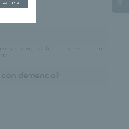
ACEPTAR
esivas como el Alzheimer no existe cura ni
nte.
a con demencia?