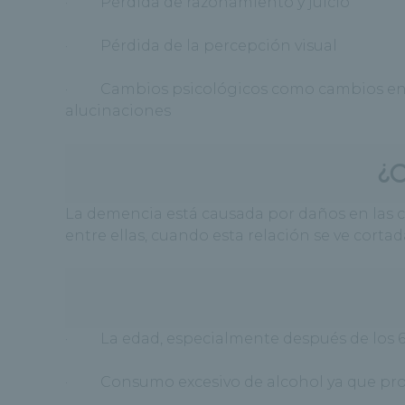
· Pérdida de razonamiento y juicio
· Pérdida de la percepción visual
· Cambios psicológicos como cambios en la
alucinaciones
¿C
La demencia está causada por daños en las cél
entre ellas, cuando esta relación se ve cort
· La edad, especialmente después de los 6
· Consumo excesivo de alcohol ya que pro