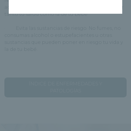
regular. Una vez consigas quedarte embaraza
acude a tu médico con frecuencia para controlar
tanto tu salud como la de tu bebé
· Evita las sustancias de riesgo. No fumes, no
consumas alcohol o estupefacientes u otras
sustancias que pueden poner en riesgo tu vida y
la de tu bebé.
ÍNDICE DE ENFERMEDADES Y
PATOLOGÍAS