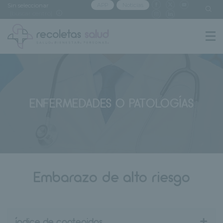
Sin seleccionar
APP
Noticias
[buscar centro]
ENFERMEDADES O PATOLOGÍAS
Embarazo de alto riesgo
+
índice de contenidos