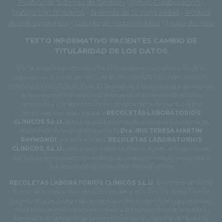
Política de Sistema de Gestión
-
Retos-Colaboración
-
Trabaja con nosotros
-
Normas de la comunidad
-
Política
de videovigilancia
-
Listado de responsables
-
Mapa del sitio
TEXTO INFORMATIVO PACIENTES CAMBIO DE
TITULARIDAD DE LOS DATOS
Por la presente se informa a los interesados en cumplimiento de lo
dispuesto en el art. 14 del REGLAMENTO 2016/679 DEL PARLAMENTO
EUROPEO Y DEL CONSEJO de 27 de abril de 2016 relativo a la protección
de las personas físicas en lo que respecta al tratamiento de datos
personales y a la libre circulación de estos datos de que sus datos
personales han sido cedidos a
RECOLETAS LABORATORIOS
CLÍNICOS S.L.U.
debido a la adquisición de la unidad productiva de
laboratorio de análisis clínicos de la
Dra. IRIS TERESA MARTIN
RAYMONDI
, por esta entidad.
RECOLETAS LABORATORIOS
CLÍNICOS, S.L.U.
pasa a ser, a todos los efectos legales, el Responsable
del Tratamiento respeto a sus datos de carácter personal relacionados
con la gestión de pacientes e historia clínica.
RECOLETAS LABORATORIOS CLÍNICOS S.L.U.
le informa de que la
fuente de la cual se han obtenido los datos es la Dra. Iris Teresa Martín
Raymondi, y las categorías de datos son datos identificativos y de salud.
Para obtener más información acerca del tratamiento de sus datos,
identidad del delegado de protección de datos y ejercicio de derechos