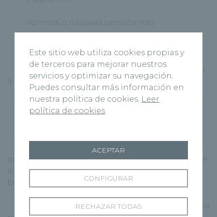
· Vómitos o náuseas persistentes
· Mareos
Este sitio web utiliza cookies propias y
de terceros para mejorar nuestros
· Pensamientos sobre lastimarte a ti misma o
servicios y optimizar su navegación.
a tu bebé
Puedes consultar más información en
nuestra política de cookies.
Leer
¿Qué puedo hacer para promover
política de cookies
un embarazo saludable?
· Programar una cita médica antes de
ACEPTAR
quedarte embaraza. La consulta con tu médico te
ayudara y aconsejara sobre el proceso de
CONFIGURAR
búsqueda consciente del embarazo
· Solicita atención médica prenatal de manera
RECHAZAR TODAS