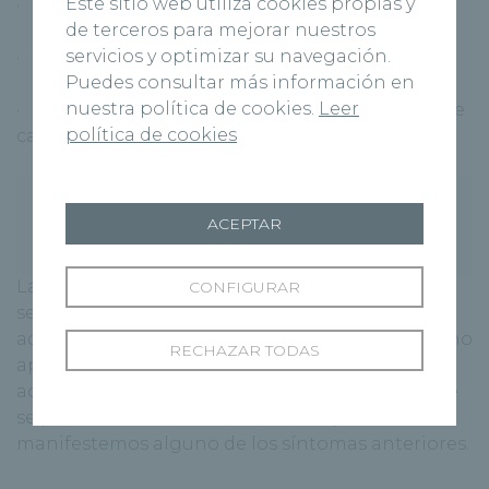
Este sitio web utiliza cookies propias y
· Alteraciones en la estructura del hueso
de terceros para mejorar nuestros
servicios y optimizar su navegación.
· Alteraciones en la posición de los dedos
Puedes consultar más información en
nuestra política de cookies.
Leer
· Alteraciones biomecánicas como que un pie
política de cookies
cargue más peso que el otro
¿Cómo puedo prevenir la aparición
ACEPTAR
de helomas o callos?
La prevención de los callos pasa por seguir una
CONFIGURAR
serie de consejos como utilizar un calzado
adecuado y que se ajuste correctamente al pie, no
RECHAZAR TODAS
aplicar apósitos que contengas hidrocoloides y
acudir al podólogo en caso de que notemos que
se producen cambios en nuestros pies o
manifestemos alguno de los síntomas anteriores.