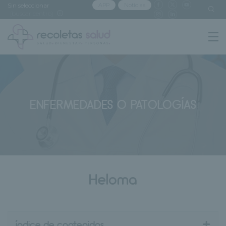
Sin seleccionar
APP
Noticias
[buscar centro]
ENFERMEDADES O PATOLOGÍAS
Heloma
+
índice de contenidos