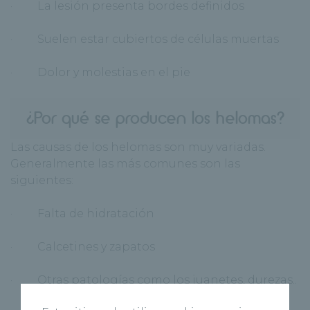
· La lesión presenta bordes definidos
· Suelen estar cubiertos de células muertas
· Dolor y molestias en el pie
¿Por qué se producen los helomas?
Las causas de los helomas son muy variadas.
Generalmente las más comunes son las
siguientes:
· Falta de hidratación
· Calcetines y zapatos
· Otras patologías como los juanetes, durezas..