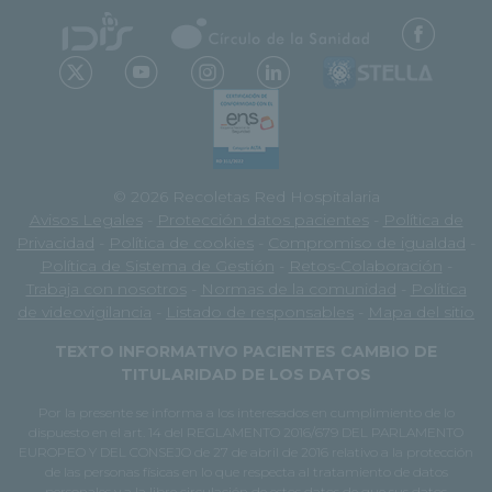
© 2026 Recoletas Red Hospitalaria
Avisos Legales
-
Protección datos pacientes
-
Política de
Privacidad
-
Política de cookies
-
Compromiso de igualdad
-
Política de Sistema de Gestión
-
Retos-Colaboración
-
Trabaja con nosotros
-
Normas de la comunidad
-
Política
de videovigilancia
-
Listado de responsables
-
Mapa del sitio
TEXTO INFORMATIVO PACIENTES CAMBIO DE
TITULARIDAD DE LOS DATOS
Por la presente se informa a los interesados en cumplimiento de lo
dispuesto en el art. 14 del REGLAMENTO 2016/679 DEL PARLAMENTO
EUROPEO Y DEL CONSEJO de 27 de abril de 2016 relativo a la protección
de las personas físicas en lo que respecta al tratamiento de datos
personales y a la libre circulación de estos datos de que sus datos