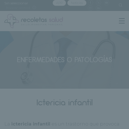
Sin seleccionar
APP
Noticias
[buscar centro]
ENFERMEDADES O PATOLOGÍAS
Ictericia infantil
La
ictericia infantil
es un trastorno que provoca