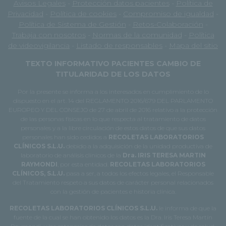
Avisos Legales
-
Protección datos pacientes
-
Política de
Privacidad
-
Política de cookies
-
Compromiso de igualdad
-
Política de Sistema de Gestión
-
Retos-Colaboración
-
Trabaja con nosotros
-
Normas de la comunidad
-
Política
de videovigilancia
-
Listado de responsables
-
Mapa del sitio
TEXTO INFORMATIVO PACIENTES CAMBIO DE
TITULARIDAD DE LOS DATOS
Por la presente se informa a los interesados en cumplimiento de lo
dispuesto en el art. 14 del REGLAMENTO 2016/679 DEL PARLAMENTO
EUROPEO Y DEL CONSEJO de 27 de abril de 2016 relativo a la protección
de las personas físicas en lo que respecta al tratamiento de datos
personales y a la libre circulación de estos datos de que sus datos
personales han sido cedidos a
RECOLETAS LABORATORIOS
CLÍNICOS S.L.U.
debido a la adquisición de la unidad productiva de
laboratorio de análisis clínicos de la
Dra. IRIS TERESA MARTIN
RAYMONDI
, por esta entidad.
RECOLETAS LABORATORIOS
CLÍNICOS, S.L.U.
pasa a ser, a todos los efectos legales, el Responsable
del Tratamiento respeto a sus datos de carácter personal relacionados
con la gestión de pacientes e historia clínica.
RECOLETAS LABORATORIOS CLÍNICOS S.L.U.
le informa de que la
fuente de la cual se han obtenido los datos es la Dra. Iris Teresa Martín