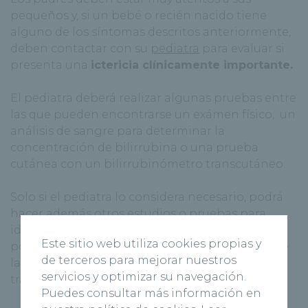
pequeños y, si un bebé o recién nacido tiene
alguno de los síntomas descritos anteriormente,
deben contactar con su
pediatra
para evaluar si
presenta una
ictericia clínicamente importante.
El pediatra deberá realizar algunas pruebas entre
las que pueden encontrarse un exámen físico, un
análisis de sangre para determinar la
concentración de bilirrubina o una prueba
cutánea con un bilirrubinómetro transcutáneo.
Solo si el pediatra lo considera necesario, podrá
hacer además otros estudios o pruebas para
identificar las
causas de la ictericia infantil
y así
Este sitio web utiliza cookies propias y
poder actuar acorde. La gravedad dependerá de
de terceros para mejorar nuestros
la edad del bebe y de la presencia de otros
servicios y optimizar su navegación.
trastornos.
Puedes consultar más información en