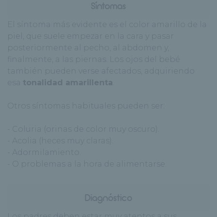
Síntomas
El síntoma más evidente es el color amarillo de la
piel, que suele empezar en la cara y pasar
posteriormente al pecho, al abdomen y,
finalmente, a las piernas. Los ojos del bebé
también pueden verse afectados, adquiriendo
esa
tonalidad amarillenta
.
Otros síntomas habituales pueden ser:
- Coluria (orinas de color muy oscuro).
- Acolia (heces muy claras).
- Adormilamiento.
- O problemas a la hora de alimentarse.
Diagnóstico
Los padres deben estar muy atentos a sus