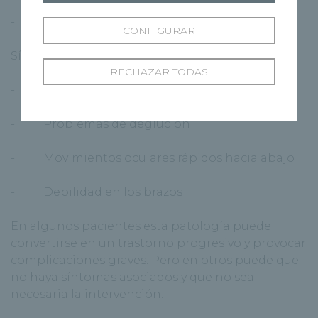
- Problemas respiratorios
CONFIGURAR
Síntomas tipo II:
RECHAZAR TODAS
- Cambios en el patrón respiratorio
- Problemas de deglución
- Movimientos oculares rápidos hacia abajo
- Debilidad en los brazos
En algunos pacientes esta patología puede
convertirse en un trastorno progresivo y provocar
complicaciones graves. Pero en otros puede que
no haya síntomas asociados y que no sea
necesaria la intervención.