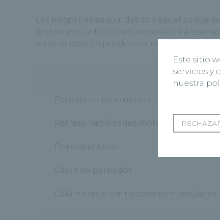
Las miopatías adquiridas son aquellas que sur
endocrinos, infecciones, exposición a toxinas
estas miopatías pueden ser endocrinas, tóxic
Este sitio 
servicios y
¿
nuestra pol
· Perdida de tono muscular
· Retraso habilidades motoras
RECHAZAR
· Debilidad facial
· Caída de párpados
· Calambres o contracciones musculares