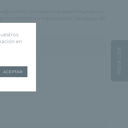
 riesgo como los trastornos autoinmunes, los
algunos trastornos metabólicos. Las causas de
nuestros
rmación en
s?
PEDIR CITA
ACEPTAR