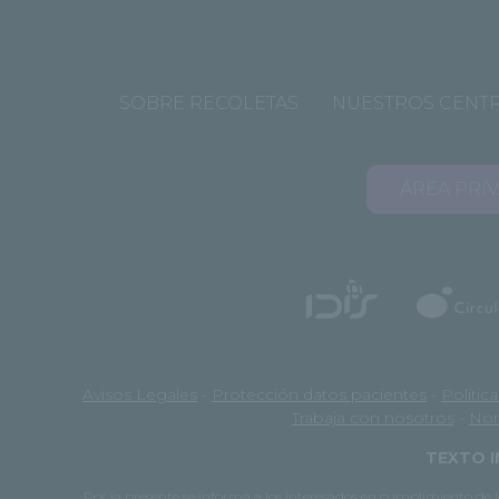
SOBRE RECOLETAS
NUESTROS CENT
ÁREA PRI
Avisos Legales
-
Protección datos pacientes
-
Polític
Trabaja con nosotros
-
Nor
TEXTO I
Por la presente se informa a los interesados en cumplimiento d