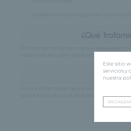
· Cálculos renales
· Úlceras en el estómago o en los intestin
¿Qué tratami
El tratamiento siempre será el indicado por el
trastornos se suelen tratar extirpando un tu
Este sitio 
servicios y
nuestra pol
Es una enfermedad que si se diagnostica y 
por la incertidumbre de cuando aparecerán
RECHAZAR