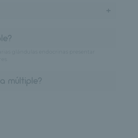
+
le?
arias glándulas endocrinas presentar
es.
a múltiple?