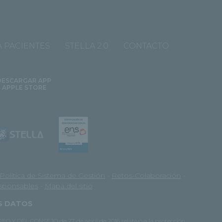
 PACIENTES
STELLA 2.0
CONTACTO
DESCARGAR APP
APPLE STORE
Política de Sistema de Gestión
-
Retos-Colaboración
-
esponsables
-
Mapa del sitio
OS DATOS
O Y DEL CONSEJO de 27 de abril de 2016 relativo a la protección