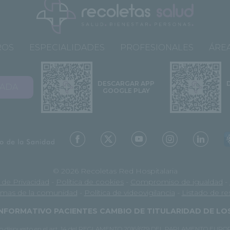
ROS
ESPECIALIDADES
PROFESIONALES
ÁREA
DESCARGAR APP
VADA
GOOGLE PLAY
© 2026 Recoletas Red Hospitalaria
a de Privacidad
-
Política de cookies
-
Compromiso de igualdad
-
mas de la comunidad
-
Política de videovigilancia
-
Listado de r
NFORMATIVO PACIENTES CAMBIO DE TITULARIDAD DE L
e lo dispuesto en el art. 14 del REGLAMENTO 2016/679 DEL PARLAMENTO EUROPE