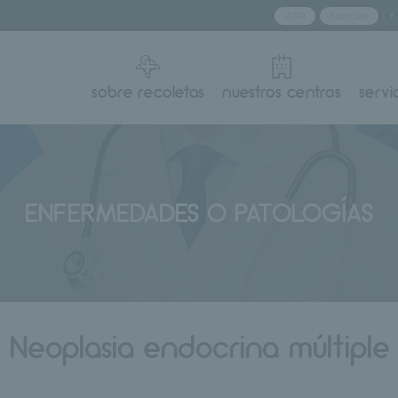
APP
Noticias
sobre recoletas
nuestros centros
servi
ENFERMEDADES O PATOLOGÍAS
Neoplasia endocrina múltiple