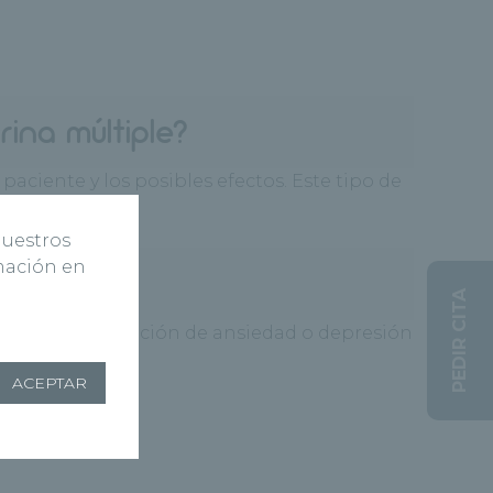
ina múltiple?
paciente y los posibles efectos. Este tipo de
ía.
nuestros
rmación en
PEDIR CITA
de causar sensación de ansiedad o depresión
ACEPTAR