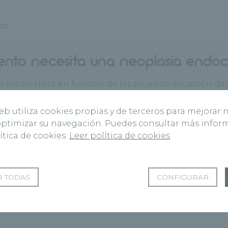
os
ento necesita una neoplasia endocr
 especialista en función de las pruebas, situación del 
mor, eliminando la glándula tiroidea y con farmacolog
web utiliza cookies propias y de terceros para mejorar 
 optimizar su navegación. Puedes consultar más info
Pronostico de la enfermedad
ítica de cookies.
Leer política de cookies
trata tiene un pronóstico bueno. Esta enfermedad pue
 más tumores.
 TODAS
CONFIGURAR