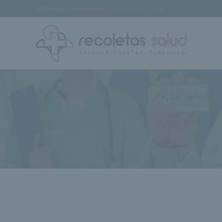
Mi Centro:
Sin seleccionar
[buscar centro]