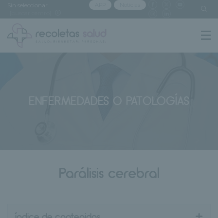
Sin seleccionar
APP
Noticias
[buscar centro]
ENFERMEDADES O PATOLOGÍAS
Parálisis cerebral
+
índice de contenidos