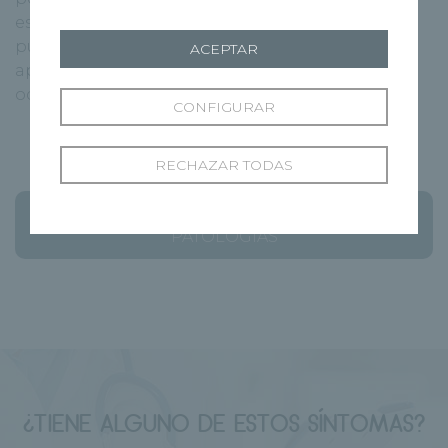
especialistas decidirá cuál es el más apropiado
puede suelen incluir: medicamentos, cirugía,
ACEPTAR
aparatos para movilidad asistida, terapia física,
ocupacional, recreativa y del habla.
CONFIGURAR
RECHAZAR TODAS
ÍNDICE DE ENFERMEDADES Y
PATOLOGÍAS
¿TIENE ALGUNO DE ESTOS SÍNTOMAS?