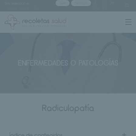
Sin seleccionar
APP
Noticias
[buscar centro]
ENFERMEDADES O PATOLOGÍAS
Radiculopatía
+
índice de contenidos