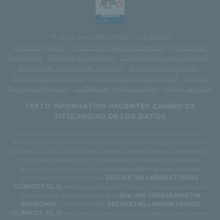
© 2026 Recoletas Red Hospitalaria
Avisos Legales
-
Protección datos pacientes
-
Política de
Privacidad
-
Política de cookies
-
Compromiso de igualdad
-
Política de Sistema de Gestión
-
Retos-Colaboración
-
Trabaja con nosotros
-
Normas de la comunidad
-
Política
de videovigilancia
-
Listado de responsables
-
Mapa del sitio
TEXTO INFORMATIVO PACIENTES CAMBIO DE
TITULARIDAD DE LOS DATOS
Por la presente se informa a los interesados en cumplimiento de lo
dispuesto en el art. 14 del REGLAMENTO 2016/679 DEL PARLAMENTO
EUROPEO Y DEL CONSEJO de 27 de abril de 2016 relativo a la protección
de las personas físicas en lo que respecta al tratamiento de datos
personales y a la libre circulación de estos datos de que sus datos
personales han sido cedidos a
RECOLETAS LABORATORIOS
CLÍNICOS S.L.U.
debido a la adquisición de la unidad productiva de
laboratorio de análisis clínicos de la
Dra. IRIS TERESA MARTIN
RAYMONDI
, por esta entidad.
RECOLETAS LABORATORIOS
CLÍNICOS, S.L.U.
pasa a ser, a todos los efectos legales, el Responsable