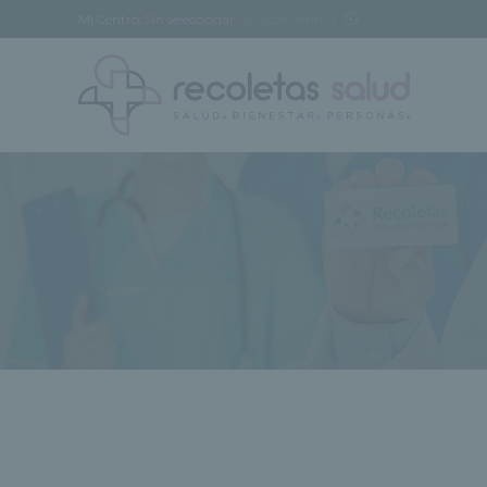
Mi Centro:
Sin seleccionar
[buscar centro]