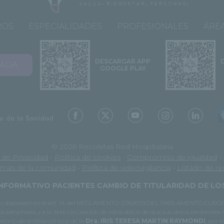
ROS
ESPECIALIDADES
PROFESIONALES
ÁREA
DESCARGAR APP
VADA
GOOGLE PLAY
© 2026 Recoletas Red Hospitalaria
a de Privacidad
-
Política de cookies
-
Compromiso de igualdad
-
mas de la comunidad
-
Política de videovigilancia
-
Listado de r
NFORMATIVO PACIENTES CAMBIO DE TITULARIDAD DE L
e lo dispuesto en el art. 14 del REGLAMENTO 2016/679 DEL PARLAMENTO EUROPE
os personales y a la libre circulación de estos datos de que sus datos personales
orio de análisis clínicos de la
Dra. IRIS TERESA MARTIN RAYMONDI
, por 