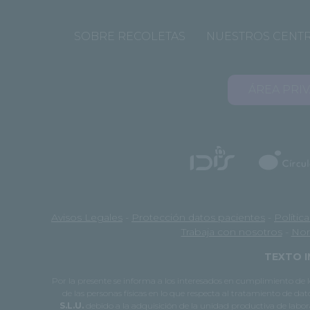
SOBRE RECOLETAS
NUESTROS CENT
ÁREA PRI
Avisos Legales
-
Protección datos pacientes
-
Polític
Trabaja con nosotros
-
Nor
TEXTO I
Por la presente se informa a los interesados en cumplimiento d
de las personas físicas en lo que respecta al tratamiento de dat
S.L.U.
debido a la adquisición de la unidad productiva de laborat