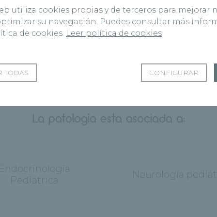
web utiliza cookies propias y de terceros para mejorar 
 optimizar su navegación. Puedes consultar más info
ítica de cookies.
Leer política de cookies
 TODAS
CONFIGURAR
La patología esta asociada a:
Endocrinología
Neurología pediát
Pediátrica