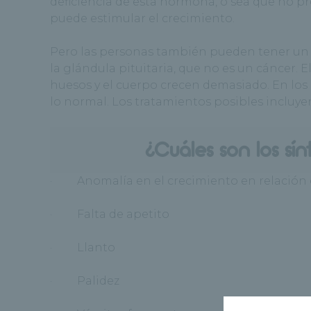
deficiencia de esta hormona, o sea que no p
puede estimular el crecimiento.
Pero las personas también pueden tener un 
la glándula pituitaria, que no es un cáncer.
huesos y el cuerpo crecen demasiado. En los 
lo normal. Los tratamientos posibles incluyen
¿Cuáles son los sí
· Anomalía en el crecimiento en relación 
· Falta de apetito
· Llanto
· Palidez