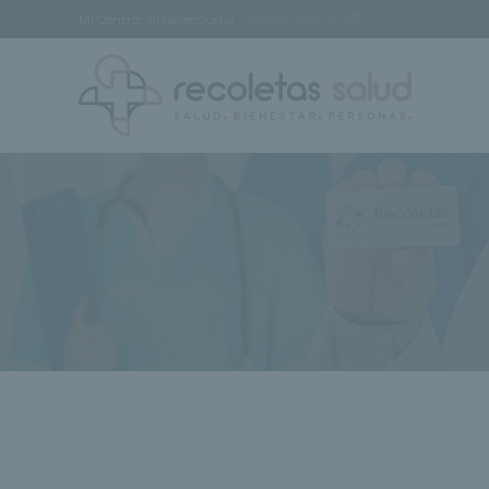
Mi Centro:
Sin seleccionar
[buscar centro]