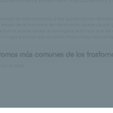
roducen suficiente, pueden tener muy baja estatura. 
exceso de esta hormona, o sea que producen demasiado
 El exceso de la hormona de crecimiento puede causar 
adultos, puede causar acromegalia, que hace que las 
 cirugía para extirpar el tumor, medicinas y radiotera
ntomas más comunes de los trastorn
con la edad