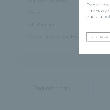
· Vómitos frecuentes
Este sitio 
servicios y
· Diarrea
nuestra pol
· Estreñimiento
· Trastornos relacionados con el sueño
RECHAZAR
Endocrinología