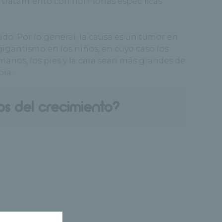
El tratamiento con hormonas específicas
. Por lo general, la causa es un tumor en
gigantismo en los niños, en cuyo caso los
manos, los pies y la cara sean más grandes de
pia.
os del crecimiento?