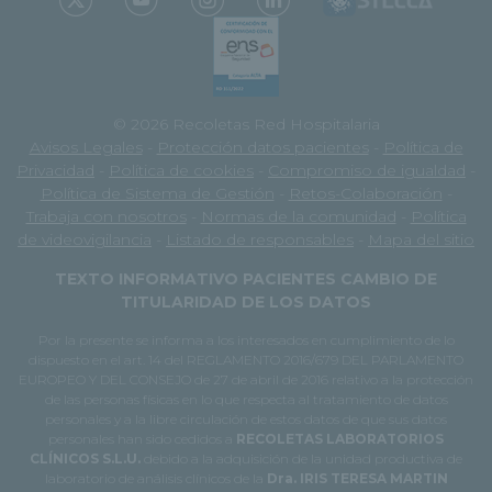
© 2026 Recoletas Red Hospitalaria
Avisos Legales
-
Protección datos pacientes
-
Política de
Privacidad
-
Política de cookies
-
Compromiso de igualdad
-
Política de Sistema de Gestión
-
Retos-Colaboración
-
Trabaja con nosotros
-
Normas de la comunidad
-
Política
de videovigilancia
-
Listado de responsables
-
Mapa del sitio
TEXTO INFORMATIVO PACIENTES CAMBIO DE
TITULARIDAD DE LOS DATOS
Por la presente se informa a los interesados en cumplimiento de lo
dispuesto en el art. 14 del REGLAMENTO 2016/679 DEL PARLAMENTO
EUROPEO Y DEL CONSEJO de 27 de abril de 2016 relativo a la protección
de las personas físicas en lo que respecta al tratamiento de datos
personales y a la libre circulación de estos datos de que sus datos
personales han sido cedidos a
RECOLETAS LABORATORIOS
CLÍNICOS S.L.U.
debido a la adquisición de la unidad productiva de
laboratorio de análisis clínicos de la
Dra. IRIS TERESA MARTIN