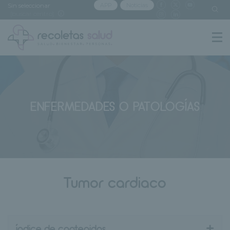
Sin seleccionar
APP
Noticias
[buscar centro]
ENFERMEDADES O PATOLOGÍAS
Tumor cardiaco
+
índice de contenidos