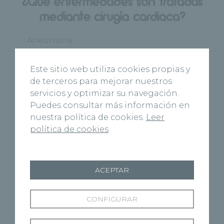
¿Qué enfermedades son tratadas
mediante cirugía cardiaca?
· Aneurisma
· Arritmias
Este sitio web utiliza cookies propias y
de terceros para mejorar nuestros
· Fibrilación auricular
servicios y optimizar su navegación.
Puedes consultar más información en
· Cardiopatía coronaria
nuestra política de cookies.
Leer
política de cookies
· Cardiopatía isquémica
· Insuficiencia cardiaca
ACEPTAR
· Enfermedades de las válvulas cardiacas
CONFIGURAR