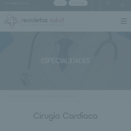
Sin seleccionar
APP
Noticias
[buscar centro]
ESPECIALIDADES
< Volver al listado de especialidades
Cirugía Cardíaca