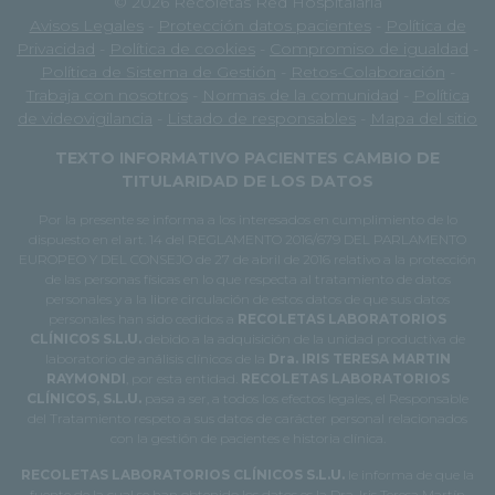
© 2026 Recoletas Red Hospitalaria
Avisos Legales
-
Protección datos pacientes
-
Política de
Privacidad
-
Política de cookies
-
Compromiso de igualdad
-
Política de Sistema de Gestión
-
Retos-Colaboración
-
Trabaja con nosotros
-
Normas de la comunidad
-
Política
de videovigilancia
-
Listado de responsables
-
Mapa del sitio
TEXTO INFORMATIVO PACIENTES CAMBIO DE
TITULARIDAD DE LOS DATOS
Por la presente se informa a los interesados en cumplimiento de lo
dispuesto en el art. 14 del REGLAMENTO 2016/679 DEL PARLAMENTO
EUROPEO Y DEL CONSEJO de 27 de abril de 2016 relativo a la protección
de las personas físicas en lo que respecta al tratamiento de datos
personales y a la libre circulación de estos datos de que sus datos
personales han sido cedidos a
RECOLETAS LABORATORIOS
CLÍNICOS S.L.U.
debido a la adquisición de la unidad productiva de
laboratorio de análisis clínicos de la
Dra. IRIS TERESA MARTIN
RAYMONDI
, por esta entidad.
RECOLETAS LABORATORIOS
CLÍNICOS, S.L.U.
pasa a ser, a todos los efectos legales, el Responsable
del Tratamiento respeto a sus datos de carácter personal relacionados
con la gestión de pacientes e historia clínica.
RECOLETAS LABORATORIOS CLÍNICOS S.L.U.
le informa de que la
fuente de la cual se han obtenido los datos es la Dra. Iris Teresa Martín