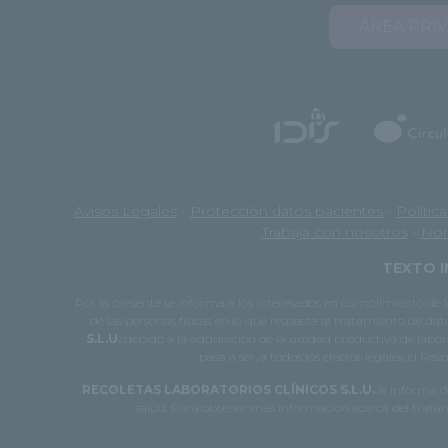
ÁREA PRI
Avisos Legales
-
Protección datos pacientes
-
Polític
Trabaja con nosotros
-
Nor
TEXTO I
Por la presente se informa a los interesados en cumplimiento d
de las personas físicas en lo que respecta al tratamiento de dat
S.L.U.
debido a la adquisición de la unidad productiva de laborat
pasa a ser, a todos los efectos legales, el R
RECOLETAS LABORATORIOS CLÍNICOS S.L.U.
le informa de
salud. Para obtener más información acerca del tratami