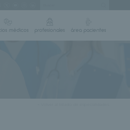
cios médicos
profesionales
área pacientes
< Volver al listado de especialidades