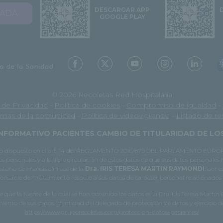
DESCARGAR APP
VADA
GOOGLE PLAY
© 2026 Recoletas Red Hospitalaria
a de Privacidad
-
Política de cookies
-
Compromiso de igualdad
-
mas de la comunidad
-
Política de videovigilancia
-
Listado de r
NFORMATIVO PACIENTES CAMBIO DE TITULARIDAD DE L
e lo dispuesto en el art. 14 del REGLAMENTO 2016/679 DEL PARLAMENTO EUROPE
os personales y a la libre circulación de estos datos de que sus datos personales
orio de análisis clínicos de la
Dra. IRIS TERESA MARTIN RAYMONDI
, por 
esponsable del Tratamiento respeto a sus datos de carácter personal relacionados c
 que la fuente de la cual se han obtenido los datos es la Dra. Iris Teresa Martín
ento de sus datos, identidad del delegado de protección de datos y ejercicio d
https://www.gruporecoletas.com/proteccion-datos-pacientes/