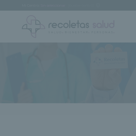
Mi Centro:
Sin seleccionar
[buscar centro]