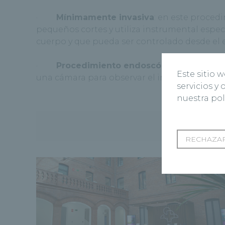
·
Mínimamente invasiva
: en este procedi
pequeños cortes y utiliza instrumental especí
cuerpo y que pueda ser controlado desde el e
·
Procedimiento endoscópico
: en este 
Este sitio 
una cámara para observar el interior del cue
servicios y
nuestra pol
Cen
RECHAZAR