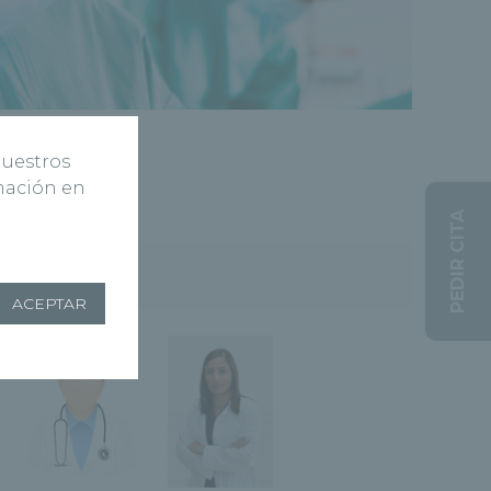
nuestros
rmación en
PEDIR CITA
idad
ACEPTAR