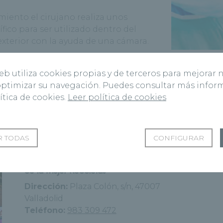
miento el cirujano realiza unos
fico para ser utilizado dentro del
xterior con la ayuda de una cámara.
procedimiento se utiliza un tubo con
web utiliza cookies propias y de terceros para mejorar 
rpo.
 optimizar su navegación. Puedes consultar más info
ítica de cookies.
Leer política de cookies
tros y médicos que ofrecen esta especial
 TODAS
CONFIGURAR
Cirugía Ginecológica en Valladolid - Unidad
de la Mujer Recoletas
Dirección:
Plaza Colón, s/n, 47007
Valladolid
Teléfono:
983 309 472