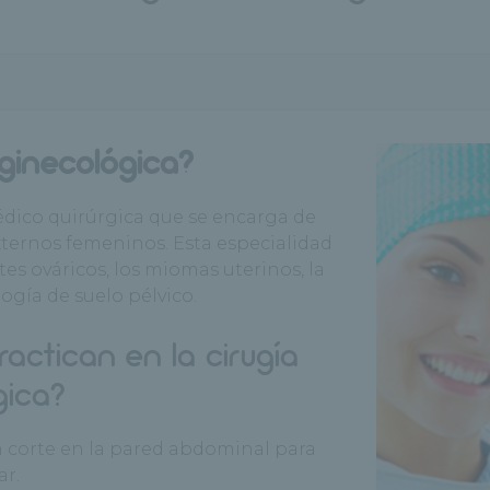
 ginecológica?
édico quirúrgica que se encarga de
externos femeninos. Esta especialidad
es ováricos, los miomas uterinos, la
logía de suelo pélvico.
ractican en la cirugía
gica?
un corte en la pared abdominal para
ar.