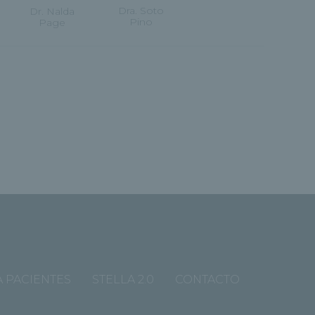
Dra. Soto
Dr. Nalda
Pino
Page
 PACIENTES
STELLA 2.0
CONTACTO