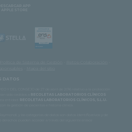
DESCARGAR APP
APPLE STORE
Política de Sistema de Gestión
-
Retos-Colaboración
-
esponsables
-
Mapa del sitio
OS DATOS
O Y DEL CONSEJO de 27 de abril de 2016 relativo a la protección
 han sido cedidos a
RECOLETAS LABORATORIOS CLÍNICOS
esta entidad.
RECOLETAS LABORATORIOS CLÍNICOS, S.L.U.
on la gestión de pacientes e historia clínica.
 Raymondi, y las categorías de datos son datos identificativos y de
e derechos pueden acceder a través del siguiente enlace