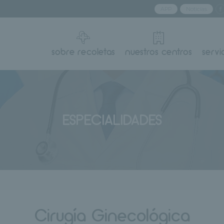
APP
Noticias
sobre recoletas
nuestros centros
servi
ESPECIALIDADES
Cirugía Ginecológica