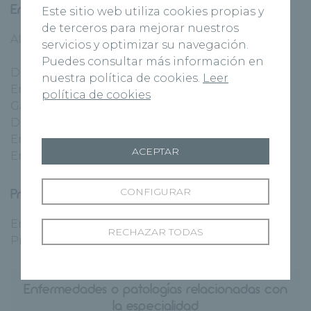
Enfermedades relacionadas
Este sitio web utiliza cookies propias y
de terceros para mejorar nuestros
Algunas de las patologías más frecuente son:
servicios y optimizar su navegación.
Puedes consultar más información en
Dolor abdominal crónico y recurrente
nuestra política de cookies.
Leer
Enfermedad por reflujo esofágico
política de cookies
Gastritis
Diarrea crónica
Enfermedad inflamatoria intestinal
ACEPTAR
Enfermedad celíaca
Pruebas diagnosticas
CONFIGURAR
Endoscopias digestivas
RECHAZAR TODAS
Pruebas de provocación
Enfermedades o patologías relacionadas con
la especialidad