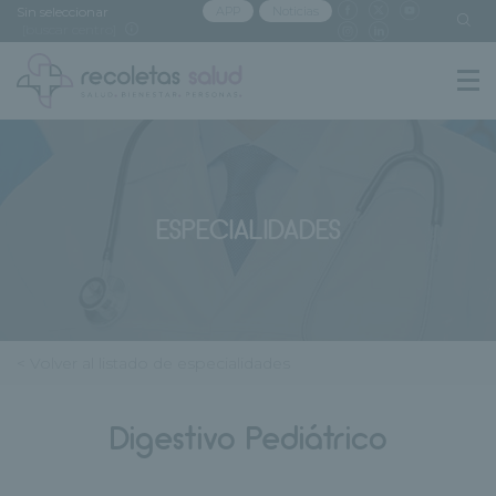
Sin seleccionar
APP
Noticias
[buscar centro]
ESPECIALIDADES
< Volver al listado de especialidades
Digestivo Pediátrico