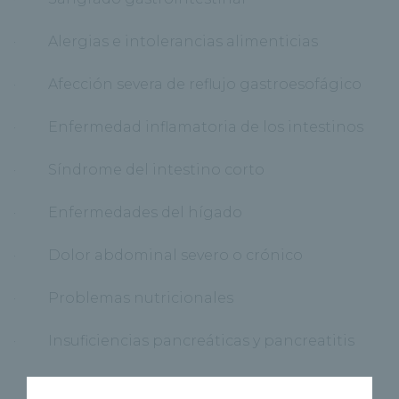
· Alergias e intolerancias alimenticias
· Afección severa de reflujo gastroesofágico
· Enfermedad inflamatoria de los intestinos
· Síndrome del intestino corto
· Enfermedades del hígado
· Dolor abdominal severo o crónico
· Problemas nutricionales
· Insuficiencias pancreáticas y pancreatitis