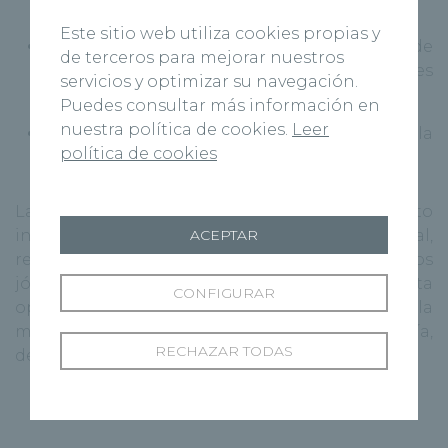
rápido)
Este sitio web utiliza cookies propias y
Adolescente medio (cambios de
de terceros para mejorar nuestros
comportamiento y caracteres sexuales
servicios y optimizar su navegación.
secundarios)
Puedes consultar más información en
nuestra política de cookies.
Leer
Adolescente tardío (inicio de la
política de cookies
independencia del joven de su familia)
La Medicina de la Adolescencia por lo tanto
integra la salud física, escolar, social, sexual,
ACEPTAR
reproductiva, deportiva e intelectual de los
jóvenes y se alimenta desde el punto de vista
CONFIGURAR
operativo de otras especialidades como la
medicina interna, ortopedia, psiquiatría,
RECHAZAR TODAS
dermatología, ginecología etc.