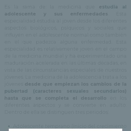
Es la rama de la medicina que
estudia al
adolescente y sus enfermedades
. Esta
especialidad estudia al joven desde los diferentes
aspectos biológicos, psíquicos y sociales que
influyen en el adolescente normal como también
en el que padezca alguna enfermedad. Esta
especialidad es relativamente joven en el campo
de la medicina mundial y ha experimentado una
maduración acelerada en las últimas décadas, en
vista de las circunstancias especiales de nuestros
jóvenes. La medicina de la adolescencia trata a los
jóvenes
desde que empiezan los cambios de la
pubertad (caracteres sexuales secundarios)
hasta que se completa el desarrollo
en los
diferentes aspectos y se convierte en adulto.
Dentro de ella se distinguen tres periodos:
Adolescente temprano (inicio del crecimiento