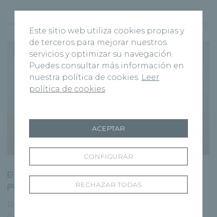
Últimas noticias
Este sitio web utiliza cookies propias y
de terceros para mejorar nuestros
servicios y optimizar su navegación.
Puedes consultar más información en
nuestra política de cookies.
Leer
política de cookies
ACEPTAR
CONFIGURAR
El nuevo Centro Médico Recoletas Salud abre sus
puertas en Benavente
RECHAZAR TODAS
Recoletas Salud ha abierto un nuevo
Centro Médico situado en la Avenida El Ferial 99-