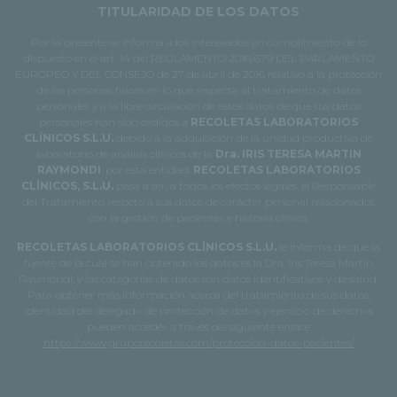
TITULARIDAD DE LOS DATOS
Por la presente se informa a los interesados en cumplimiento de lo
dispuesto en el art. 14 del REGLAMENTO 2016/679 DEL PARLAMENTO
EUROPEO Y DEL CONSEJO de 27 de abril de 2016 relativo a la protección
de las personas físicas en lo que respecta al tratamiento de datos
personales y a la libre circulación de estos datos de que sus datos
personales han sido cedidos a
RECOLETAS LABORATORIOS
CLÍNICOS S.L.U.
debido a la adquisición de la unidad productiva de
laboratorio de análisis clínicos de la
Dra. IRIS TERESA MARTIN
RAYMONDI
, por esta entidad.
RECOLETAS LABORATORIOS
CLÍNICOS, S.L.U.
pasa a ser, a todos los efectos legales, el Responsable
del Tratamiento respeto a sus datos de carácter personal relacionados
con la gestión de pacientes e historia clínica.
RECOLETAS LABORATORIOS CLÍNICOS S.L.U.
le informa de que la
fuente de la cual se han obtenido los datos es la Dra. Iris Teresa Martín
Raymondi, y las categorías de datos son datos identificativos y de salud.
Para obtener más información acerca del tratamiento de sus datos,
identidad del delegado de protección de datos y ejercicio de derechos
pueden acceder a través del siguiente enlace
https://www.gruporecoletas.com/proteccion-datos-pacientes/