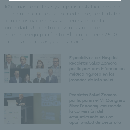
109. Unas completas y amplias instalaciones que
ofrecen un gran espacio moderno y confortable,
donde los pacientes y su bienestar son la
prioridad. Un centro de vanguardia con
excelente equipamiento El Centro tiene 2.500
metros cuadrados y cuenta con [...]
Especialistas del Hospital
Recoletas Salud Zamora
participan con información
médica rigurosa en las
jornadas de info salud
Recoletas Salud Zamora
participa en el VII Congreso
Silver Economy impulsando
la conversión del
envejecimiento en una
oportunidad de desarrollo