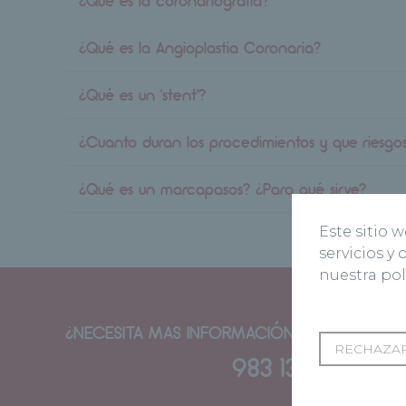
¿Qué es la coronariografía?
¿Qué es la Angioplastia Coronaria?
¿Qué es un 'stent'?
¿Cuanto duran los procedimientos y que riesgo
¿Qué es un marcapasos? ¿Para qué sirve?
Este sitio 
servicios y
nuestra pol
¿NECESITA MAS INFORMACIÓN? CONTACTE
RECHAZAR
983 135 555