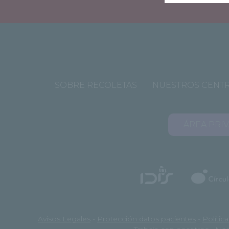
SOBRE RECOLETAS
NUESTROS CENT
ÁREA PRI
Avisos Legales
-
Protección datos pacientes
-
Polític