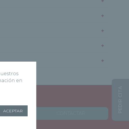
+
+
+
+
+
nuestros
rmación en
PEDIR CITA
ACEPTAR
CONTACTAR