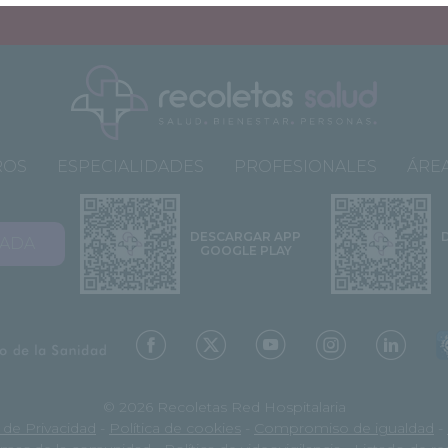
ROS
ESPECIALIDADES
PROFESIONALES
ÁREA
DESCARGAR APP
VADA
GOOGLE PLAY
© 2026 Recoletas Red Hospitalaria
a de Privacidad
-
Política de cookies
-
Compromiso de igualdad
-