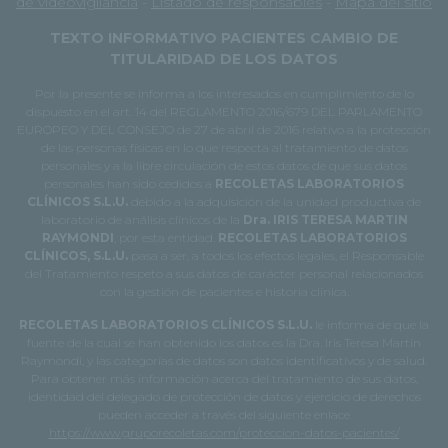
de videovigilancia
-
Listado de responsables
-
Mapa del sitio
TEXTO INFORMATIVO PACIENTES CAMBIO DE
TITULARIDAD DE LOS DATOS
Por la presente se informa a los interesados en cumplimiento de lo
dispuesto en el art. 14 del REGLAMENTO 2016/679 DEL PARLAMENTO
EUROPEO Y DEL CONSEJO de 27 de abril de 2016 relativo a la protección
de las personas físicas en lo que respecta al tratamiento de datos
personales y a la libre circulación de estos datos de que sus datos
personales han sido cedidos a
RECOLETAS LABORATORIOS
CLÍNICOS S.L.U.
debido a la adquisición de la unidad productiva de
laboratorio de análisis clínicos de la
Dra. IRIS TERESA MARTIN
RAYMONDI
, por esta entidad.
RECOLETAS LABORATORIOS
CLÍNICOS, S.L.U.
pasa a ser, a todos los efectos legales, el Responsable
del Tratamiento respeto a sus datos de carácter personal relacionados
con la gestión de pacientes e historia clínica.
RECOLETAS LABORATORIOS CLÍNICOS S.L.U.
le informa de que la
fuente de la cual se han obtenido los datos es la Dra. Iris Teresa Martín
Raymondi, y las categorías de datos son datos identificativos y de salud.
Para obtener más información acerca del tratamiento de sus datos,
identidad del delegado de protección de datos y ejercicio de derechos
pueden acceder a través del siguiente enlace
https://www.gruporecoletas.com/proteccion-datos-pacientes/