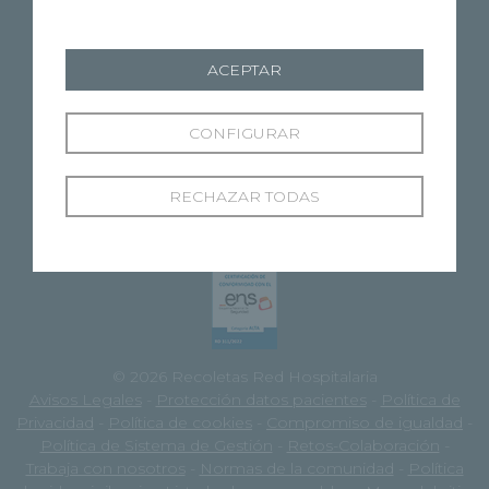
DESCARGAR APP
GOOGLE PLAY
ACEPTAR
DESCARGAR APP
APPLE STORE
CONFIGURAR
RECHAZAR TODAS
© 2026 Recoletas Red Hospitalaria
Avisos Legales
-
Protección datos pacientes
-
Política de
Privacidad
-
Política de cookies
-
Compromiso de igualdad
-
Política de Sistema de Gestión
-
Retos-Colaboración
-
Trabaja con nosotros
-
Normas de la comunidad
-
Política