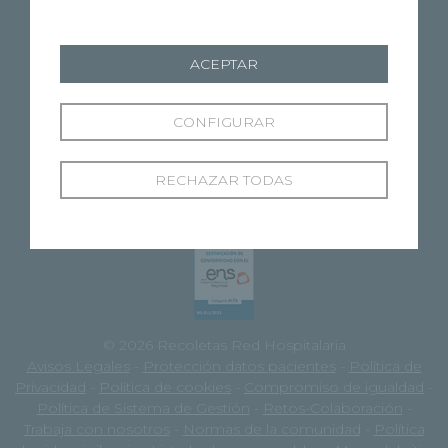
DESCARGAR APP
GOOGLE PLAY
ACEPTAR
DESCARGAR APP
APPLE STORE
CONFIGURAR
RECHAZAR TODAS
© 2026 Recoletas Red Hospitalaria
Avisos Legales
-
Protección datos pacientes
-
Política de
Privacidad
-
Política de cookies
-
Compromiso de igualdad
-
Política de Sistema de Gestión
-
Retos-Colaboración
-
Trabaja con nosotros
-
Normas de la comunidad
-
Política