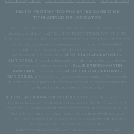
de videovigilancia
-
Listado de responsables
-
Mapa del sitio
TEXTO INFORMATIVO PACIENTES CAMBIO DE
TITULARIDAD DE LOS DATOS
Por la presente se informa a los interesados en cumplimiento de lo
dispuesto en el art. 14 del REGLAMENTO 2016/679 DEL PARLAMENTO
EUROPEO Y DEL CONSEJO de 27 de abril de 2016 relativo a la protección
de las personas físicas en lo que respecta al tratamiento de datos
personales y a la libre circulación de estos datos de que sus datos
personales han sido cedidos a
RECOLETAS LABORATORIOS
CLÍNICOS S.L.U.
debido a la adquisición de la unidad productiva de
laboratorio de análisis clínicos de la
Dra. IRIS TERESA MARTIN
RAYMONDI
, por esta entidad.
RECOLETAS LABORATORIOS
CLÍNICOS, S.L.U.
pasa a ser, a todos los efectos legales, el Responsable
del Tratamiento respeto a sus datos de carácter personal relacionados
con la gestión de pacientes e historia clínica.
RECOLETAS LABORATORIOS CLÍNICOS S.L.U.
le informa de que la
fuente de la cual se han obtenido los datos es la Dra. Iris Teresa Martín
Raymondi, y las categorías de datos son datos identificativos y de salud.
Para obtener más información acerca del tratamiento de sus datos,
identidad del delegado de protección de datos y ejercicio de derechos
pueden acceder a través del siguiente enlace
https://www.gruporecoletas.com/proteccion-datos-pacientes/