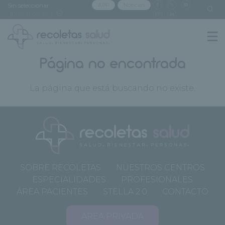
Sin seleccionar
APP
Noticias
[buscar centro]
Página no encontrada
La página que está buscando no existe.
SOBRE RECOLETAS
NUESTROS CENTROS
ESPECIALIDADES
PROFESIONALES
ÁREA PACIENTES
STELLA 2.0
CONTACTO
ÁREA PRIVADA