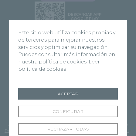
DESCARGAR APP
GOOGLE PLAY
Este sitio web utiliza cookies propias y
de terceros para mejorar nuestros
DESCARGAR APP
servicios y optimizar su navegación.
APPLE STORE
Puedes consultar más información en
nuestra política de cookies.
Leer
política de cookies
ACEPTAR
CONFIGURAR
© 2026 Recoletas Red Hospitalaria
Avisos Legales
-
Protección datos pacientes
-
Política de
RECHAZAR TODAS
Privacidad
-
Política de cookies
-
Compromiso de igualdad
-