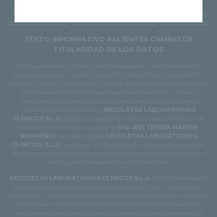
Política de Sistema de Gestión
-
Retos-Colaboración
-
Trabaja con nosotros
-
Normas de la comunidad
-
Política
de videovigilancia
-
Listado de responsables
-
Mapa del sitio
TEXTO INFORMATIVO PACIENTES CAMBIO DE
TITULARIDAD DE LOS DATOS
Por la presente se informa a los interesados en cumplimiento de lo
dispuesto en el art. 14 del REGLAMENTO 2016/679 DEL PARLAMENTO
EUROPEO Y DEL CONSEJO de 27 de abril de 2016 relativo a la protección
de las personas físicas en lo que respecta al tratamiento de datos
personales y a la libre circulación de estos datos de que sus datos
personales han sido cedidos a
RECOLETAS LABORATORIOS
CLÍNICOS S.L.U.
debido a la adquisición de la unidad productiva de
laboratorio de análisis clínicos de la
Dra. IRIS TERESA MARTIN
RAYMONDI
, por esta entidad.
RECOLETAS LABORATORIOS
CLÍNICOS, S.L.U.
pasa a ser, a todos los efectos legales, el Responsable
del Tratamiento respeto a sus datos de carácter personal relacionados
con la gestión de pacientes e historia clínica.
RECOLETAS LABORATORIOS CLÍNICOS S.L.U.
le informa de que la
fuente de la cual se han obtenido los datos es la Dra. Iris Teresa Martín
Raymondi, y las categorías de datos son datos identificativos y de salud.
Para obtener más información acerca del tratamiento de sus datos,
identidad del delegado de protección de datos y ejercicio de derechos