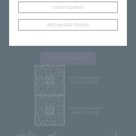
CONFIGURAR
RECHAZAR TODAS
SOBRE RECOLETAS
NUESTROS CENTROS
ESPECIALIDADES
PROFESIONALES
ÁREA PACIENTES
STELLA 2.0
CONTACTO
ÁREA PRIVADA
DESCARGAR APP
GOOGLE PLAY
DESCARGAR APP
APPLE STORE