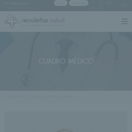
Sin seleccionar
APP
Noticias
[buscar centro]
CUADRO MÉDICO
< Volver al listado de profesionales