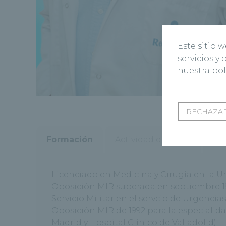
Este sitio 
servicios y
nuestra pol
RECHAZAR
Formación
Actividad docente
Ac
Licenciado en Medicina y Cirugía en la U
Oposición MIR superada en septiembre 199
Servicio Militar en el servcio de Urgenci
Oposición MIR de 1992 para la especialid
Madrid y Hospital Clínico de Valladolid).