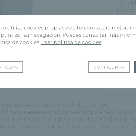
- Cirug
- Estrab
- Retin
web utiliza cookies propias y de terceros para mejorar 
 optimizar su navegación. Puedes consultar más info
ítica de cookies.
Leer política de cookies
 TODAS
CONFIGURAR
tividad investigadora
Especialista
niversidad Autónoma de Madrid (junio 1990).
0 para la especialidad de Neurología en el Hospital U
as del Hospital Gómez Ulla de Madrid (año 1991 completo
ad de Oftalmología (Hospital General de Segovia con 