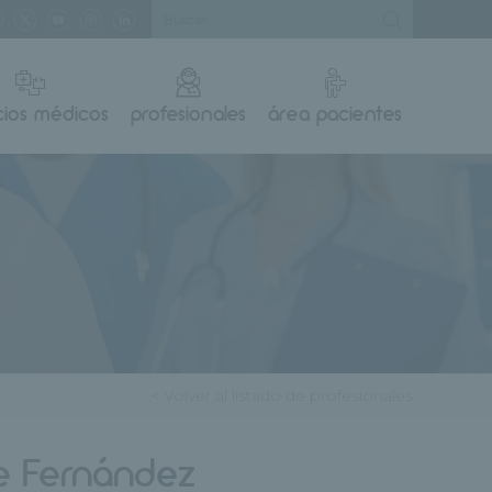
cios médicos
profesionales
área pacientes
< Volver al listado de profesionales
le Fernández