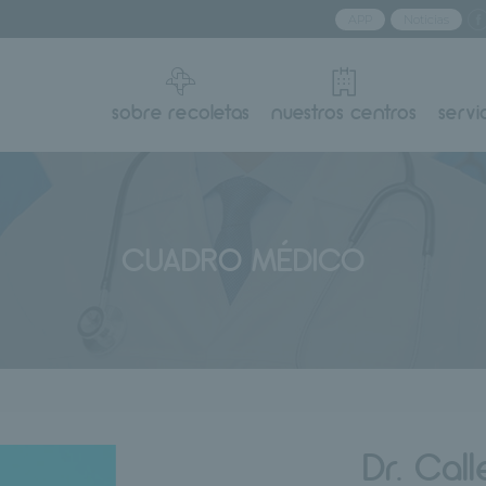
APP
Noticias
sobre recoletas
nuestros centros
servi
CUADRO MÉDICO
Dr. Cal