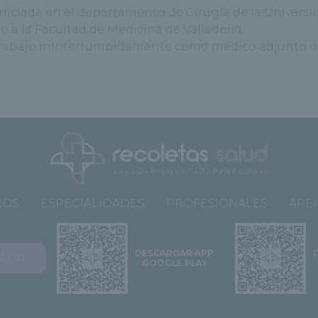
iciada en el departamento de Cirugía de la Universid
do a la Facultad de Medicina de Valladolid.
 trabajo ininterrumpidamente como médico adjunto de
ROS
ESPECIALIDADES
PROFESIONALES
ÁREA
DESCARGAR APP
VADA
GOOGLE PLAY