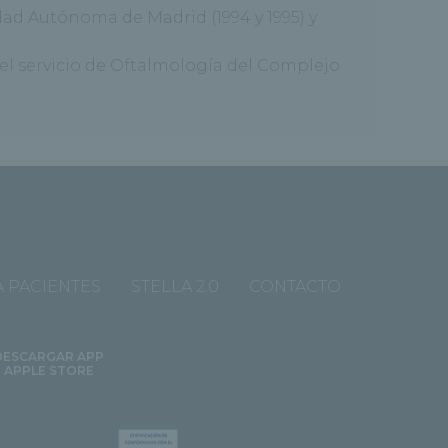
ad Autónoma de Madrid (1994 y 1995) y
l servicio de Oftalmología del Complejo
 PACIENTES
STELLA 2.0
CONTACTO
DESCARGAR APP
APPLE STORE