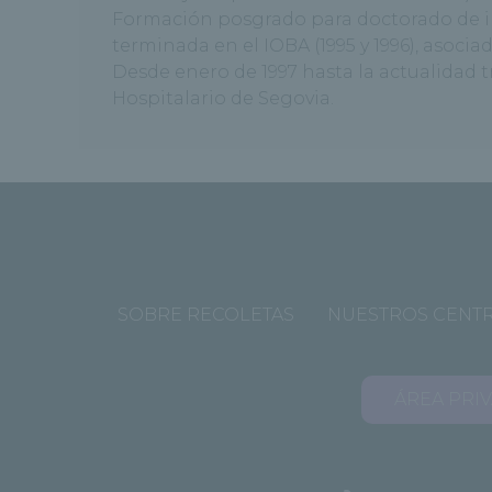
Formación posgrado para doctorado de in
terminada en el IOBA (1995 y 1996), asocia
Desde enero de 1997 hasta la actualidad
Hospitalario de Segovia.
SOBRE RECOLETAS
NUESTROS CENT
ÁREA PRI