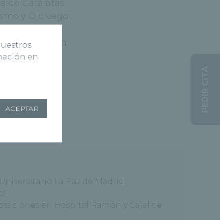
ía de Cataratas
ismo y Ojo vago
- DMAE
opatía diabética
nuestros
rmación en
PEDIR CITA
ACEPTAR
niversitario La Paz de Madrid.
).
rotaciones en Hospital Ramón y Cajal de