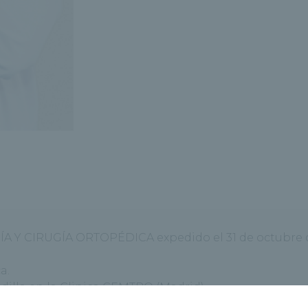
A Y CIRUGÍA ORTOPÉDICA expedido el 31 de octubre de 2
a.
dilla en la Clinica CEMTRO (Madrid).
l Hospital Infantil Universitario Niño Jesús (Madrid).