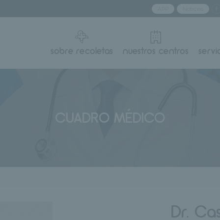
APP
Noticias
sobre recoletas
nuestros centros
servi
CUADRO MÉDICO
Dr. Cas