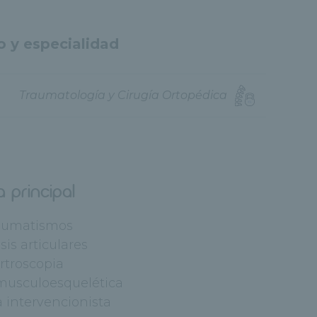
o y especialidad
Traumatología y Cirugía Ortopédica
a principal
raumatismos
sis articulares
Artroscopia
 musculoesquelética
a intervencionista