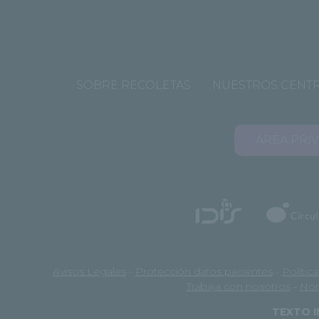
SOBRE RECOLETAS
NUESTROS CENT
ÁREA PRI
Avisos Legales
-
Protección datos pacientes
-
Polític
Trabaja con nosotros
-
Nor
TEXTO I