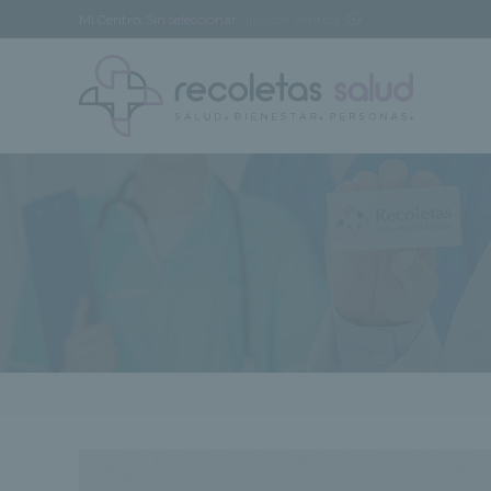
Mi Centro:
Sin seleccionar
[buscar centro]