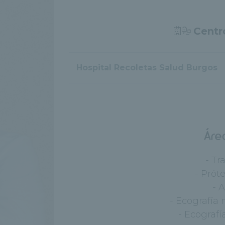
Centr
Hospital Recoletas Salud Burgos
Áre
- T
- Próte
- 
- Ecografía
- Ecografí