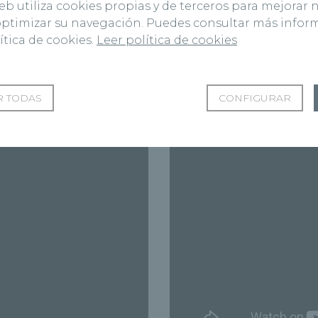
web utiliza cookies propias y de terceros para mejorar 
o superior en el Hospital Fremap (Majadahonda).
 optimizar su navegación. Puedes consultar más info
ítica de cookies.
Leer política de cookies
Vídeos del Dr. Castillo Solano
 TODAS
CONFIGURAR