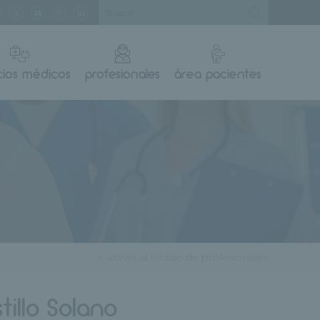
cios médicos
profesionales
área pacientes
< Volver al listado de profesionales
tillo Solano