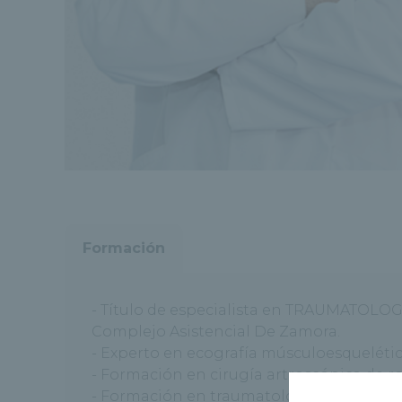
Formación
- Título de especialista en TRAUMATOLOGÍ
Complejo Asistencial De Zamora.
- Experto en ecografía músculoesquelétic
- Formación en cirugía artroscópica de ro
- Formación en traumatología infantil en e