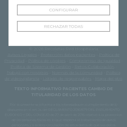
CONFIGURAR
RECHAZAR TODAS
© 2026 Recoletas Red Hospitalaria
Avisos Legales
-
Protección datos pacientes
-
Política de
Privacidad
-
Política de cookies
-
Compromiso de igualdad
-
Política de Sistema de Gestión
-
Retos-Colaboración
-
Trabaja con nosotros
-
Normas de la comunidad
-
Política
de videovigilancia
-
Listado de responsables
-
Mapa del sitio
TEXTO INFORMATIVO PACIENTES CAMBIO DE
TITULARIDAD DE LOS DATOS
Por la presente se informa a los interesados en cumplimiento de lo
dispuesto en el art. 14 del REGLAMENTO 2016/679 DEL PARLAMENTO
EUROPEO Y DEL CONSEJO de 27 de abril de 2016 relativo a la protección
de las personas físicas en lo que respecta al tratamiento de datos
personales y a la libre circulación de estos datos de que sus datos