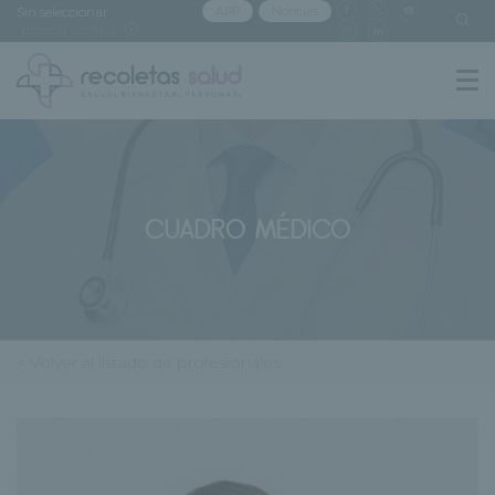
Sin seleccionar
APP
Noticias
[buscar centro]
CUADRO MÉDICO
< Volver al listado de profesionales