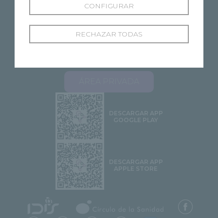
CONFIGURAR
RECHAZAR TODAS
SOBRE RECOLETAS
NUESTROS CENTROS
ESPECIALIDADES
PROFESIONALES
ÁREA PACIENTES
STELLA 2.0
CONTACTO
ÁREA PRIVADA
DESCARGAR APP
GOOGLE PLAY
DESCARGAR APP
APPLE STORE