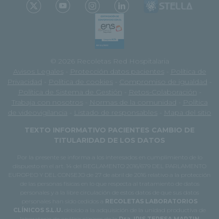
© 2026 Recoletas Red Hospitalaria
Avisos Legales
-
Protección datos pacientes
-
Política de
Privacidad
-
Política de cookies
-
Compromiso de igualdad
-
Política de Sistema de Gestión
-
Retos-Colaboración
-
Trabaja con nosotros
-
Normas de la comunidad
-
Política
de videovigilancia
-
Listado de responsables
-
Mapa del sitio
TEXTO INFORMATIVO PACIENTES CAMBIO DE
TITULARIDAD DE LOS DATOS
Por la presente se informa a los interesados en cumplimiento de lo
dispuesto en el art. 14 del REGLAMENTO 2016/679 DEL PARLAMENTO
EUROPEO Y DEL CONSEJO de 27 de abril de 2016 relativo a la protección
de las personas físicas en lo que respecta al tratamiento de datos
personales y a la libre circulación de estos datos de que sus datos
personales han sido cedidos a
RECOLETAS LABORATORIOS
CLÍNICOS S.L.U.
debido a la adquisición de la unidad productiva de
laboratorio de análisis clínicos de la
Dra. IRIS TERESA MARTIN