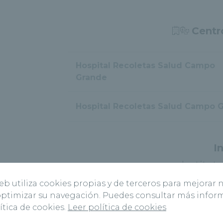
Centr
Hospital Recoletas Salud Campo
Grande
Hospital Recoletas Salud Campo 
I
Institut
R
web utiliza cookies propias y de terceros para mejorar 
 optimizar su navegación. Puedes consultar más info
ítica de cookies.
Leer política de cookies