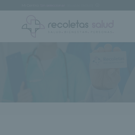
Mi Centro:
Sin seleccionar
[buscar centro]