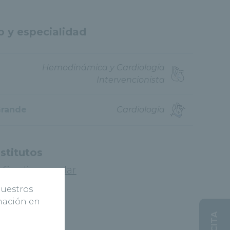
o y especialidad
Hemodinámica y Cardiología
Intervencionista
Grande
Cardiología
nstitutos
o Cardiovascular
ecoletas
nuestros
rmación en