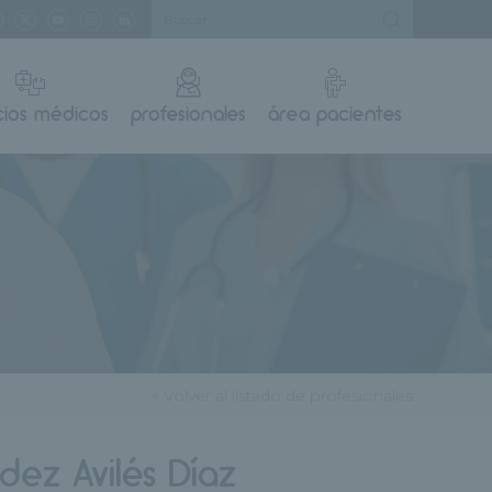
cios médicos
profesionales
área pacientes
< Volver al listado de profesionales
dez Avilés Díaz