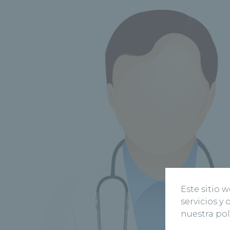
Este sitio 
servicios y
nuestra pol