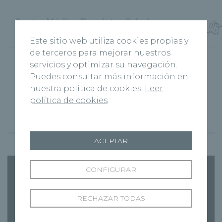
Centro Médico Recoletas Salud
Cardiología
Jardín Botánico
Este sitio web utiliza cookies propias y
de terceros para mejorar nuestros
servicios y optimizar su navegación.
Institutos
Puedes consultar más información en
nuestra política de cookies.
Leer
Instituto Cardiovascular Recoletas
política de cookies
Vídeos del Dr. García Granja
ACEPTAR
CONFIGURAR
RECHAZAR TODAS