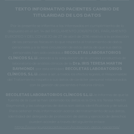
TEXTO INFORMATIVO PACIENTES CAMBIO DE
TITULARIDAD DE LOS DATOS
Por la presente se informa a los interesados en cumplimiento de lo
dispuesto en el art. 14 del REGLAMENTO 2016/679 DEL PARLAMENTO
EUROPEO Y DEL CONSEJO de 27 de abril de 2016 relativo a la protección
de las personas físicas en lo que respecta al tratamiento de datos
personales y a la libre circulación de estos datos de que sus datos
personales han sido cedidos a
RECOLETAS LABORATORIOS
CLÍNICOS S.L.U.
debido a la adquisición de la unidad productiva de
laboratorio de análisis clínicos de la
Dra. IRIS TERESA MARTIN
RAYMONDI
, por esta entidad.
RECOLETAS LABORATORIOS
CLÍNICOS, S.L.U.
pasa a ser, a todos los efectos legales, el Responsable
del Tratamiento respeto a sus datos de carácter personal relacionados
con la gestión de pacientes e historia clínica.
RECOLETAS LABORATORIOS CLÍNICOS S.L.U.
le informa de que la
fuente de la cual se han obtenido los datos es la Dra. Iris Teresa Martín
Raymondi, y las categorías de datos son datos identificativos y de salud.
Para obtener más información acerca del tratamiento de sus datos,
identidad del delegado de protección de datos y ejercicio de derechos
pueden acceder a través del siguiente enlace
https://www.gruporecoletas.com/proteccion-datos-pacientes/