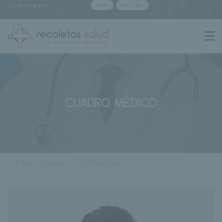
Sin seleccionar
APP
Noticias
[buscar centro]
CUADRO MÉDICO
< Volver al listado de profesionales