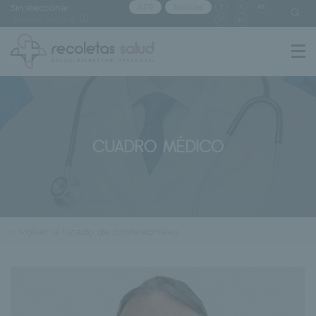
Sin seleccionar
APP
Noticias
[buscar centro]
CUADRO MÉDICO
< Volver al listado de profesionales