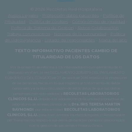
© 2026 Recoletas Red Hospitalaria
Avisos Legales
-
Protección datos pacientes
-
Política de
Privacidad
-
Política de cookies
-
Compromiso de igualdad
-
Política de Sistema de Gestión
-
Retos-Colaboración
-
Trabaja con nosotros
-
Normas de la comunidad
-
Política
de videovigilancia
-
Listado de responsables
-
Mapa del sitio
TEXTO INFORMATIVO PACIENTES CAMBIO DE
TITULARIDAD DE LOS DATOS
Por la presente se informa a los interesados en cumplimiento de lo
dispuesto en el art. 14 del REGLAMENTO 2016/679 DEL PARLAMENTO
EUROPEO Y DEL CONSEJO de 27 de abril de 2016 relativo a la protección
de las personas físicas en lo que respecta al tratamiento de datos
personales y a la libre circulación de estos datos de que sus datos
personales han sido cedidos a
RECOLETAS LABORATORIOS
CLÍNICOS S.L.U.
debido a la adquisición de la unidad productiva de
laboratorio de análisis clínicos de la
Dra. IRIS TERESA MARTIN
RAYMONDI
, por esta entidad.
RECOLETAS LABORATORIOS
CLÍNICOS, S.L.U.
pasa a ser, a todos los efectos legales, el Responsable
del Tratamiento respeto a sus datos de carácter personal relacionados
con la gestión de pacientes e historia clínica.