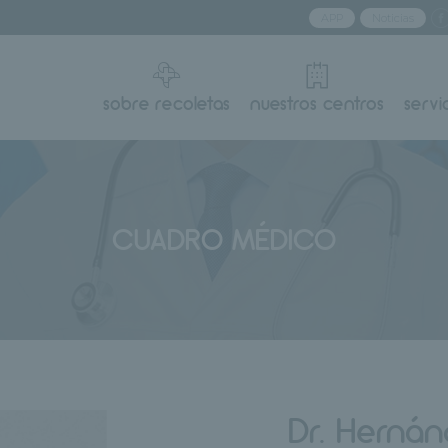
APP
Noticias
sobre recoletas
nuestros centros
servi
CUADRO MÉDICO
Dr. Herná