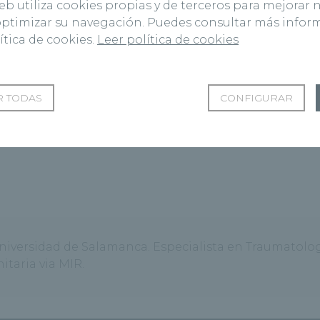
web utiliza cookies propias y de terceros para mejorar 
 optimizar su navegación. Puedes consultar más info
ítica de cookies.
Leer política de cookies
 TODAS
CONFIGURAR
universidad de Salamanca. Especialista en Traumatolog
itaria via MIR.