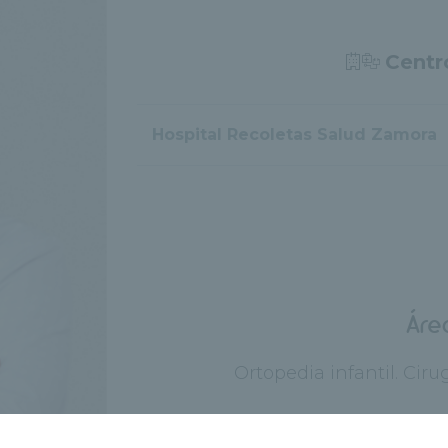
Centr
Hospital Recoletas Salud Zamora
Áre
Ortopedia infantil. Ciru