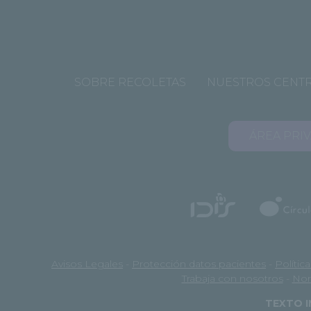
SOBRE RECOLETAS
NUESTROS CENT
ÁREA PRI
Avisos Legales
-
Protección datos pacientes
-
Polític
Trabaja con nosotros
-
Nor
TEXTO I