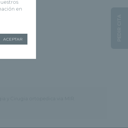
nuestros
rmación en
PEDIR CITA
ACEPTAR
ia y Cirugia ortopedica via MIR.