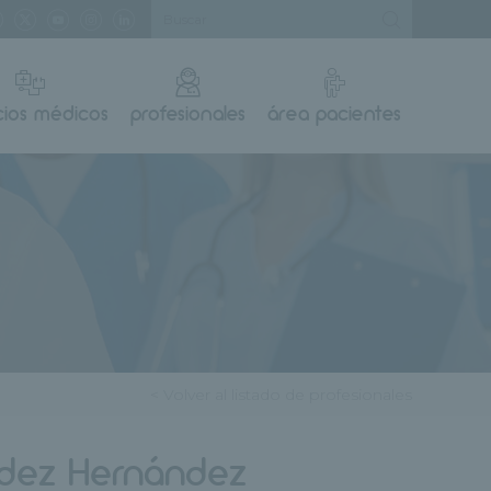
cios médicos
profesionales
área pacientes
< Volver al listado de profesionales
ndez Hernández