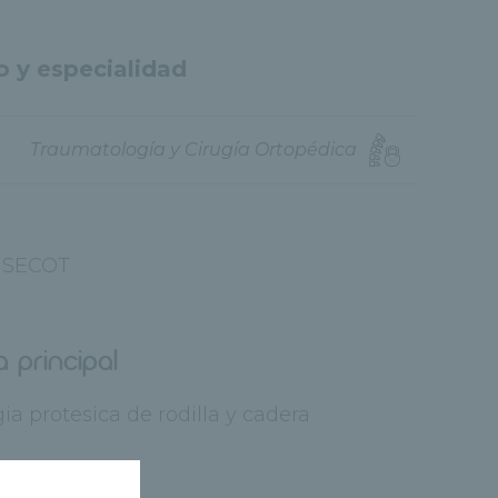
o y especialidad
Traumatología y Cirugía Ortopédica
SECOT
a principal
gia protesica de rodilla y cadera