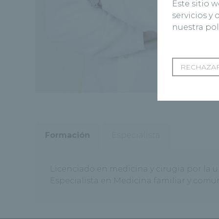
Este sitio 
servicios y
nuestra pol
RECHAZAR
Formación
Especialista
Licenciado en medicina y cirugia por la 
Especialista en Medicina familiar y comun