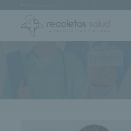
Mi Centro:
Sin seleccionar
[buscar centro]