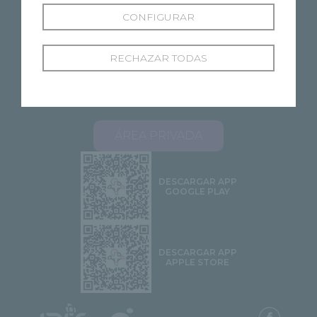
CONFIGURAR
RECHAZAR TODAS
SOBRE RECOLETAS
NUESTROS CENTROS
ESPECIALIDADES
PROFESIONALES
ÁREA PACIENTES
STELLA 2.0
CONTACTO
ÁREA PRIVADA
DESCARGAR APP
GOOGLE PLAY
DESCARGAR APP
APPLE STORE