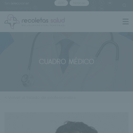
Sin seleccionar
APP
Noticias
[buscar centro]
CUADRO MÉDICO
< Volver al listado de profesionales