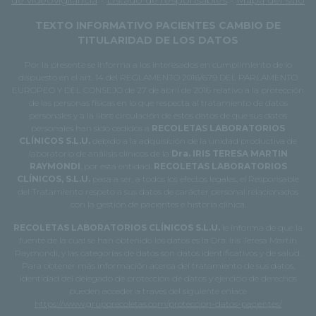
de videovigilancia
-
Listado de responsables
-
Mapa del sitio
TEXTO INFORMATIVO PACIENTES CAMBIO DE
TITULARIDAD DE LOS DATOS
Por la presente se informa a los interesados en cumplimiento de lo
dispuesto en el art. 14 del REGLAMENTO 2016/679 DEL PARLAMENTO
EUROPEO Y DEL CONSEJO de 27 de abril de 2016 relativo a la protección
de las personas físicas en lo que respecta al tratamiento de datos
personales y a la libre circulación de estos datos de que sus datos
personales han sido cedidos a
RECOLETAS LABORATORIOS
CLÍNICOS S.L.U.
debido a la adquisición de la unidad productiva de
laboratorio de análisis clínicos de la
Dra. IRIS TERESA MARTIN
RAYMONDI
, por esta entidad.
RECOLETAS LABORATORIOS
CLÍNICOS, S.L.U.
pasa a ser, a todos los efectos legales, el Responsable
del Tratamiento respeto a sus datos de carácter personal relacionados
con la gestión de pacientes e historia clínica.
RECOLETAS LABORATORIOS CLÍNICOS S.L.U.
le informa de que la
fuente de la cual se han obtenido los datos es la Dra. Iris Teresa Martín
Raymondi, y las categorías de datos son datos identificativos y de salud.
Para obtener más información acerca del tratamiento de sus datos,
identidad del delegado de protección de datos y ejercicio de derechos
pueden acceder a través del siguiente enlace
https://www.gruporecoletas.com/proteccion-datos-pacientes/