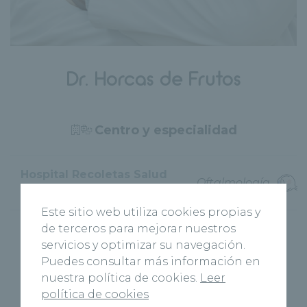
Dr. Horcas de Frutos
Centro y especialidad
Hospital Recoletas Salud
Oftalmología
Segovia
Este sitio web utiliza cookies propias y
de terceros para mejorar nuestros
servicios y optimizar su navegación.
Puedes consultar más información en
nuestra política de cookies.
Leer
Área principal
política de cookies