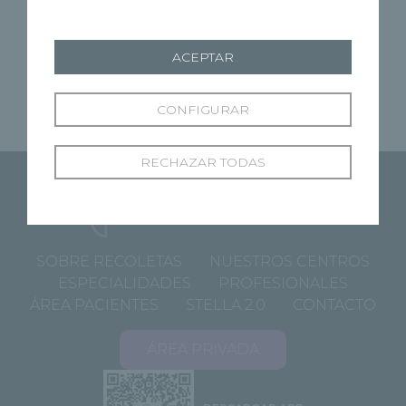
- Oftalmología general
- Cornea
- Cirugía Oftalmológica
ACEPTAR
- Cataratas
- Presbicia
CONFIGURAR
RECHAZAR TODAS
SOBRE RECOLETAS
NUESTROS CENTROS
ESPECIALIDADES
PROFESIONALES
ÁREA PACIENTES
STELLA 2.0
CONTACTO
ÁREA PRIVADA