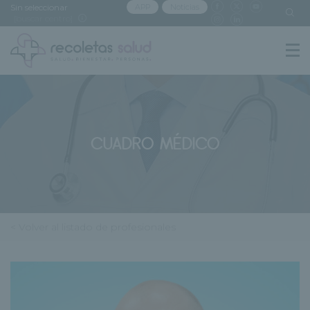
Sin seleccionar
APP
Noticias
[buscar centro]
CUADRO MÉDICO
< Volver al listado de profesionales