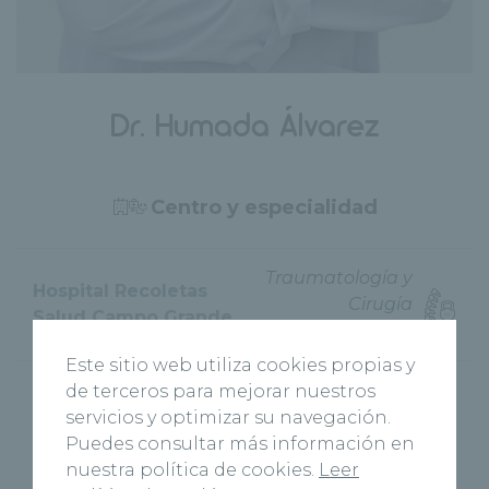
Dr. Humada Álvarez
Centro y especialidad
Traumatología y
Hospital Recoletas
Cirugía
Salud Campo Grande
Ortopédica
Este sitio web utiliza cookies propias y
de terceros para mejorar nuestros
servicios y optimizar su navegación.
Puedes consultar más información en
Área principal
nuestra política de cookies.
Leer