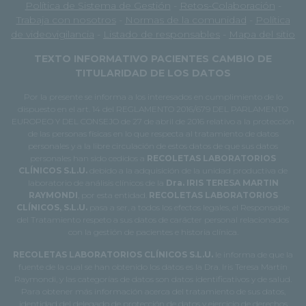
Política de Sistema de Gestión
-
Retos-Colaboración
-
Trabaja con nosotros
-
Normas de la comunidad
-
Política
de videovigilancia
-
Listado de responsables
-
Mapa del sitio
TEXTO INFORMATIVO PACIENTES CAMBIO DE
TITULARIDAD DE LOS DATOS
Por la presente se informa a los interesados en cumplimiento de lo
dispuesto en el art. 14 del REGLAMENTO 2016/679 DEL PARLAMENTO
EUROPEO Y DEL CONSEJO de 27 de abril de 2016 relativo a la protección
de las personas físicas en lo que respecta al tratamiento de datos
personales y a la libre circulación de estos datos de que sus datos
personales han sido cedidos a
RECOLETAS LABORATORIOS
CLÍNICOS S.L.U.
debido a la adquisición de la unidad productiva de
laboratorio de análisis clínicos de la
Dra. IRIS TERESA MARTIN
RAYMONDI
, por esta entidad.
RECOLETAS LABORATORIOS
CLÍNICOS, S.L.U.
pasa a ser, a todos los efectos legales, el Responsable
del Tratamiento respeto a sus datos de carácter personal relacionados
con la gestión de pacientes e historia clínica.
RECOLETAS LABORATORIOS CLÍNICOS S.L.U.
le informa de que la
fuente de la cual se han obtenido los datos es la Dra. Iris Teresa Martín
Raymondi, y las categorías de datos son datos identificativos y de salud.
Para obtener más información acerca del tratamiento de sus datos,
identidad del delegado de protección de datos y ejercicio de derechos