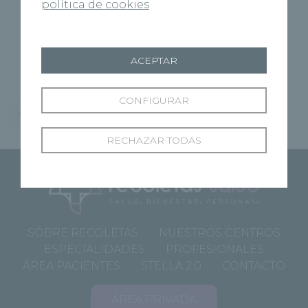
política de cookies
- Hombro.
- Rodilla.
- Medicina deportiva.
ACEPTAR
CONFIGURAR
Actividad docente
Actividad investigadora
RECHAZAR TODAS
SOBRE RECOLETAS
NUESTROS CENTROS
ESPECIALIDADES
PROFESIONALES
ÁREA PACIENTES
STELLA 2.0
CONTACTO
ÁREA PRIVADA