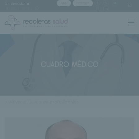
Sin seleccionar
APP
Noticias
[buscar centro]
CUADRO MÉDICO
< Volver al listado de profesionales