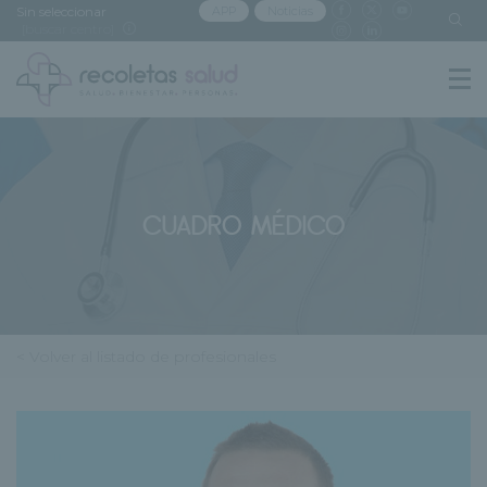
Sin seleccionar
APP
Noticias
[buscar centro]
CUADRO MÉDICO
< Volver al listado de profesionales