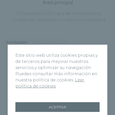
Área principal
- Oculoplástica (Cirugía de los párpados)
- Cirugía de Cataratas y cirugía Oculoplástica
Formación
Actividad docente
Este sitio web utiliza cookies propias y
- Licenciado en Medicina por la
de terceros para mejorar nuestros
Universidad de Salamanca.
servicios y optimizar su navegación.
- Doctor en Medicina- Apto Cum Laude.
Puedes consultar más información en
- Premio Extraordinario de doctorado por
nuestra política de cookies.
Leer
la Universidad de Salamanca.
política de cookies
- Especialista vía MIR en Medicina Familiar
y Comunitaria y en Oftalmología.
- Socio de la SECPOO Sociedad Española
ACEPTAR
de Cirugía Plástica Ocular y Orbitaria.
Colegiado Nº 373705670