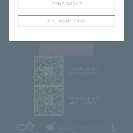
CONFIGURAR
RECHAZAR TODAS
SOBRE RECOLETAS
NUESTROS CENTROS
ESPECIALIDADES
PROFESIONALES
ÁREA PACIENTES
STELLA 2.0
CONTACTO
ÁREA PRIVADA
DESCARGAR APP
GOOGLE PLAY
DESCARGAR APP
APPLE STORE