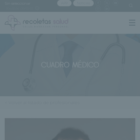
Sin seleccionar
APP
Noticias
[buscar centro]
CUADRO MÉDICO
< Volver al listado de profesionales