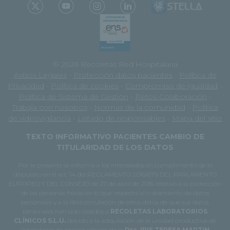
© 2026 Recoletas Red Hospitalaria
Avisos Legales
-
Protección datos pacientes
-
Política de
Privacidad
-
Política de cookies
-
Compromiso de igualdad
-
Política de Sistema de Gestión
-
Retos-Colaboración
-
Trabaja con nosotros
-
Normas de la comunidad
-
Política
de videovigilancia
-
Listado de responsables
-
Mapa del sitio
TEXTO INFORMATIVO PACIENTES CAMBIO DE
TITULARIDAD DE LOS DATOS
Por la presente se informa a los interesados en cumplimiento de lo
dispuesto en el art. 14 del REGLAMENTO 2016/679 DEL PARLAMENTO
EUROPEO Y DEL CONSEJO de 27 de abril de 2016 relativo a la protección
de las personas físicas en lo que respecta al tratamiento de datos
personales y a la libre circulación de estos datos de que sus datos
personales han sido cedidos a
RECOLETAS LABORATORIOS
CLÍNICOS S.L.U.
debido a la adquisición de la unidad productiva de
laboratorio de análisis clínicos de la
Dra. IRIS TERESA MARTIN