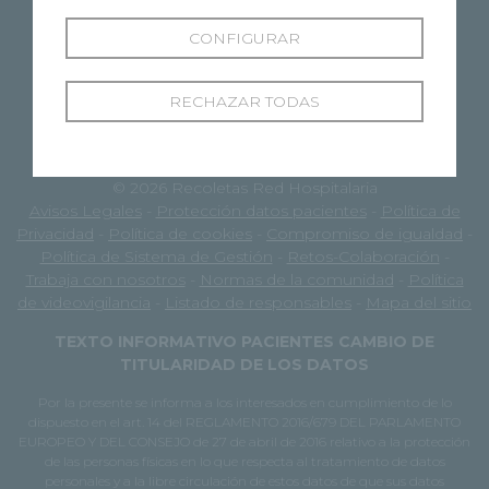
CONFIGURAR
RECHAZAR TODAS
© 2026 Recoletas Red Hospitalaria
Avisos Legales
-
Protección datos pacientes
-
Política de
Privacidad
-
Política de cookies
-
Compromiso de igualdad
-
Política de Sistema de Gestión
-
Retos-Colaboración
-
Trabaja con nosotros
-
Normas de la comunidad
-
Política
de videovigilancia
-
Listado de responsables
-
Mapa del sitio
TEXTO INFORMATIVO PACIENTES CAMBIO DE
TITULARIDAD DE LOS DATOS
Por la presente se informa a los interesados en cumplimiento de lo
dispuesto en el art. 14 del REGLAMENTO 2016/679 DEL PARLAMENTO
EUROPEO Y DEL CONSEJO de 27 de abril de 2016 relativo a la protección
de las personas físicas en lo que respecta al tratamiento de datos
personales y a la libre circulación de estos datos de que sus datos