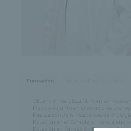
Formación
Actividad investigadora
- Obtención de plaza M.I.R. en convocator
- Médico Adjunto en el servicio de Urolog
- Realización de la Residencia de Urología
- Rotación en el Complejo Hospitalario d
- Rotación en Fundación Puigvert (Barce