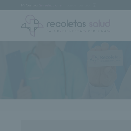
Mi Centro:
Sin seleccionar
[buscar centro]