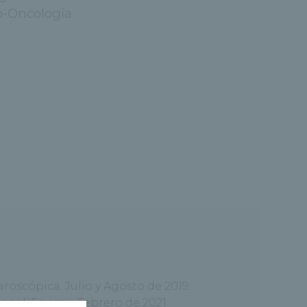
o-Oncología
oscópica. Julio y Agosto de 2019.
nal. Enero y Febrero de 2021.