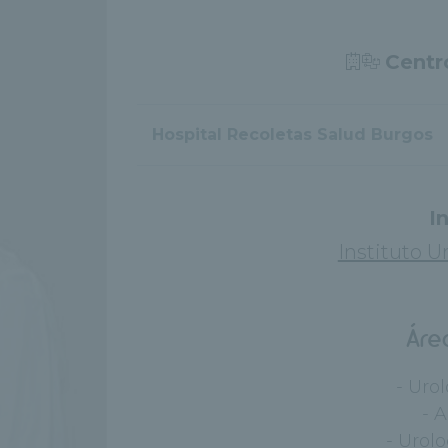
Centr
Hospital Recoletas Salud Burgos
I
Instituto U
Áre
- Uro
- 
- Urol