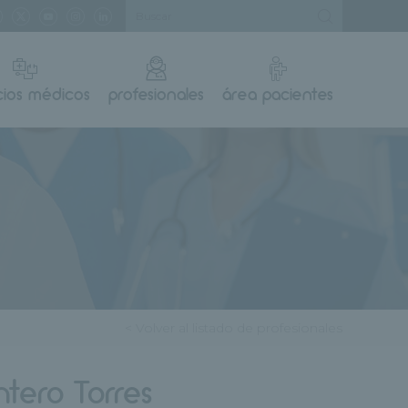
cios médicos
profesionales
área pacientes
< Volver al listado de profesionales
ntero Torres