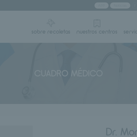
APP
Noticias
sobre recoletas
nuestros centros
servi
CUADRO MÉDICO
Dr. Mo