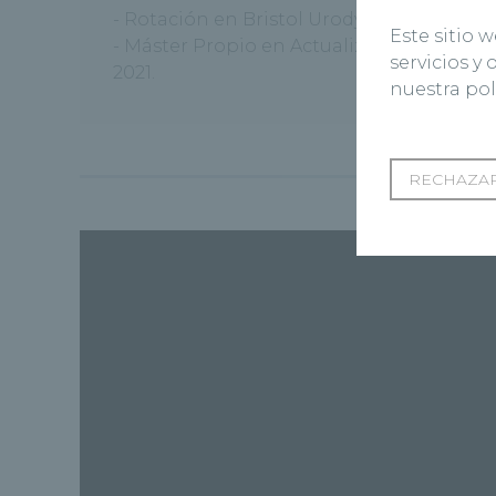
- Rotación en Bristol Urodynamics Course.
Este sitio 
- Máster Propio en Actualización en Cirug
servicios y
2021.
nuestra pol
RECHAZAR