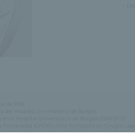
- Ur
ia de 2016.
ía del Hospital Universitario de Burgos.
 en el Hospital Universitario de Burgos (2016-2021).
e Pontevedra (CHOP) como formación en Cirugía Lapar
lona) como formación en Andrología y Urología Funcio