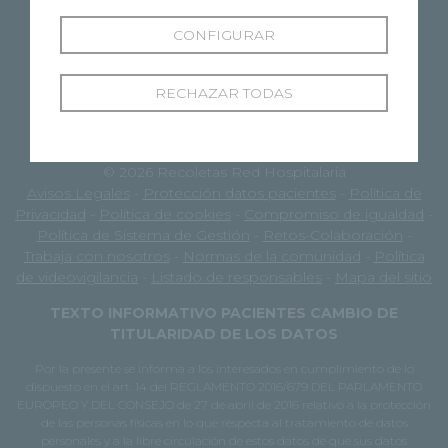
CONFIGURAR
RECHAZAR TODAS
© 2026 Recoletas Red Hospitalaria
Avisos Legales
-
Protección datos pacientes
-
Política de
Privacidad
-
Política de cookies
-
Compromiso de igualdad
-
Política de Sistema de Gestión
-
Retos-Colaboración
-
Trabaja con nosotros
-
Normas de la comunidad
-
Política
de videovigilancia
-
Listado de responsables
-
Mapa del sitio
TEXTO INFORMATIVO PACIENTES CAMBIO DE
TITULARIDAD DE LOS DATOS
Por la presente se informa a los interesados en cumplimiento de lo
dispuesto en el art. 14 del REGLAMENTO 2016/679 DEL PARLAMENTO
EUROPEO Y DEL CONSEJO de 27 de abril de 2016 relativo a la protección
de las personas físicas en lo que respecta al tratamiento de datos
personales y a la libre circulación de estos datos de que sus datos