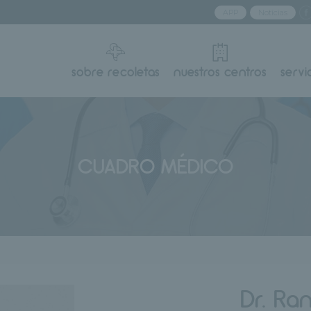
APP
Noticias
sobre recoletas
nuestros centros
servi
CUADRO MÉDICO
Dr. Ra