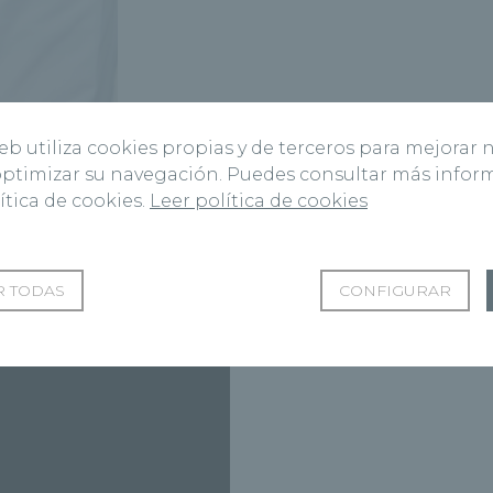
web utiliza cookies propias y de terceros para mejorar 
 optimizar su navegación. Puedes consultar más info
ítica de cookies.
Leer política de cookies
Vídeos del Dr. Rancel Medina
 TODAS
CONFIGURAR