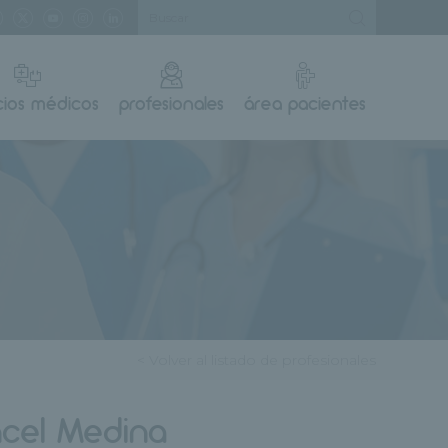
cios médicos
profesionales
área pacientes
< Volver al listado de profesionales
ncel Medina