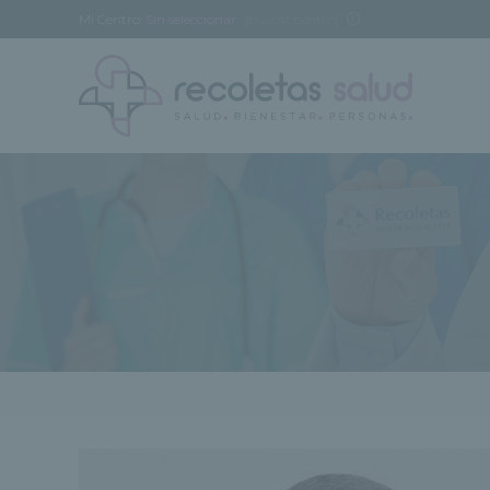
Mi Centro:
Sin seleccionar
[buscar centro]